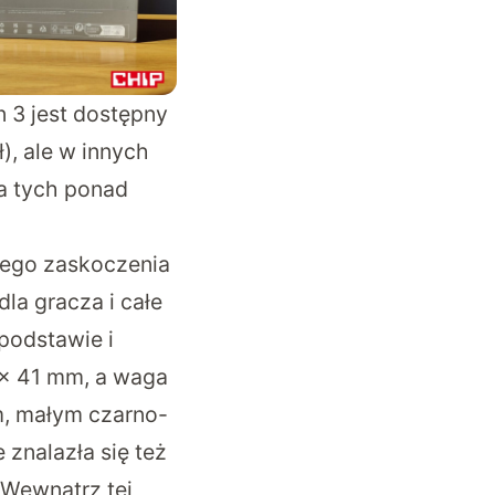
n 3 jest dostępny
), ale w innych
ta tych ponad
szego zaskoczenia
dla gracza i całe
podstawie i
x 41 mm, a waga
m, małym czarno-
znalazła się też
 Wewnątrz tej