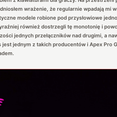
odniosłem wrażenie, że regularnie wpadają mi w
ntyczne modele robione pod przysłowiowe jedno
raźniej również dostrzegli tę monotonię i powo
ści jednych przełączników nad drugimi, a naw
es jest jednym z takich producentów i Apex Pro G
ładem.