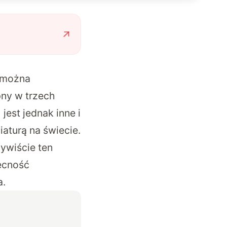
o można
pny w trzech
jest jednak inne i
iaturą na świecie.
ywiście ten
ecność
a.