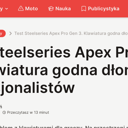
ty
Moto
Nauka
Publicystyka
Test Steelseries Apex Pro Gen 3. Klawiatura godna dło
ty
teelseries Apex P
wiatura godna dło
jonalistów
ń
Przeczytasz w
13
minut
em z klawiaturami dla graczy. Na przestrzeni