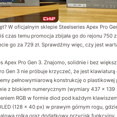
ęt? W oficjalnym sklepie Steelseries Apex Pro Ge
kiś czas temu promocja zbijała go do rejonu 750 zł
ecie go za 729 zł. Sprawdźmy więc, czy jest war
es Apex Pro Gen 3. Znajomo, solidnie i bez więk
o Gen 3 nie próbuje krzyczeć, że jest klawiaturą 
jemy pełnowymiarową konstrukcję o plastikowej 
wie z blokiem numerycznym (wymiary 437 x 139 
tleniem RGB w formie diod pod każdym klawisze
LED (128 x 40 px) w prawym górnym rogu, gdzie 
alowa rolka oraz dodatkowy przycisk funkcyjny.