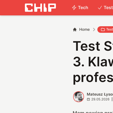
Tech
Tes
Home
Tes
Test S
3. Kla
profes
Mateusz Łyso
M
29.05.2026
|
Mam pewien probl