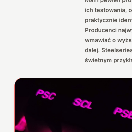
ich testowania, 
praktycznie ide
Producenci najwy
wmawiać o wyższo
dalej. Steelseri
świetnym przyk