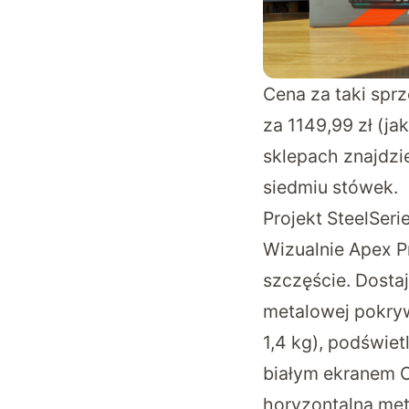
Cena za taki sprz
za 1149,99 zł (ja
sklepach znajdzi
siedmiu stówek.
Projekt SteelSeri
Wizualnie Apex Pr
szczęście. Dosta
metalowej pokry
1,4 kg), podświe
białym ekranem O
horyzontalna met