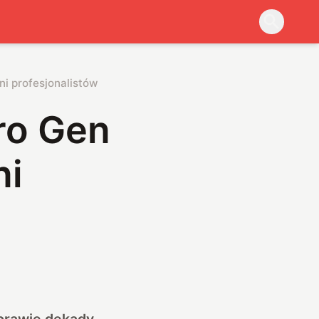
ni profesjonalistów
ro Gen
ni
 prawie dekady