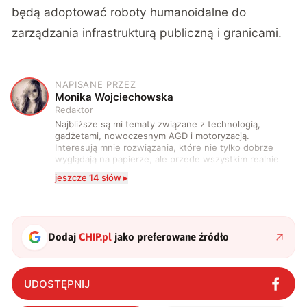
będą adoptować roboty humanoidalne do
zarządzania infrastrukturą publiczną i granicami.
NAPISANE PRZEZ
M
Monika Wojciechowska
Redaktor
Najbliższe są mi tematy związane z technologią,
gadżetami, nowoczesnym AGD i motoryzacją.
Interesują mnie rozwiązania, które nie tylko dobrze
wyglądają na papierze, ale przede wszystkim realnie
wpływają na komfort, wygodę i sposób, w jaki
jeszcze 14 słów ▸
korzystamy z technologii na co dzień. Ukończyłam
studia dziennikarskie oraz szkolenia z zakresu
sztucznej inteligencji. Prywatnie uwielbiam gry i
muzykę.
Dodaj
CHIP.pl
jako preferowane źródło
UDOSTĘPNIJ