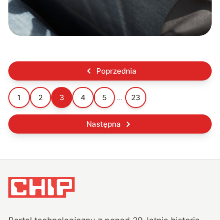
Poprzednia
1
2
3
4
5
...
23
Następna