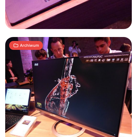
IFA
–
2
LG,
J
31.08.2017
|
min
Sharp,
Sony,
Archiwum
Samsung
i
CAT