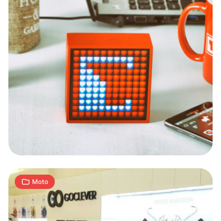
Elektryczne
rowery
Goclever
1
S
08.09.2017
|
min
Moto