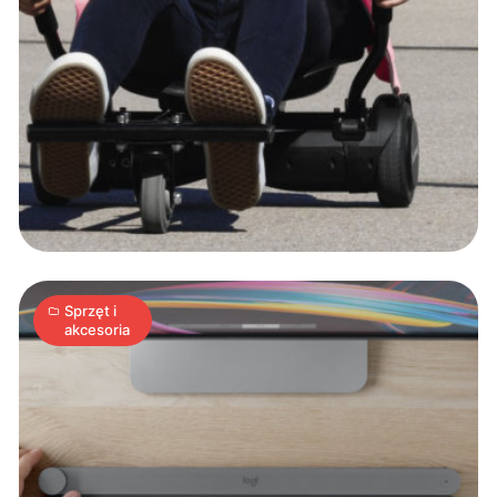
Logitech
Craft:
bezprzewodowa
klawiatura
z
1
pokrętłem
S
03.09.2017
|
min
Sprzęt i
akcesoria