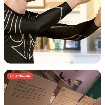
Wszędzie
Alexa
i
Asystent
Google
2
W
04.09.2017
|
min
Archiwum