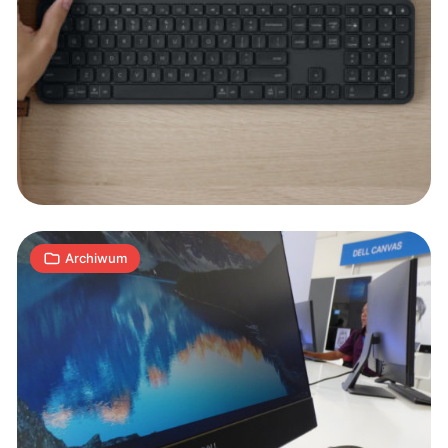
Premierowe
urządzenia
Della
7
K
03.09.2017
|
min
Archiwum