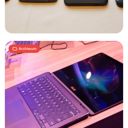
laptopy
konwertowalne
i
7
VR
K
01.09.2017
|
min
Archiwum
Dzień
na
targach