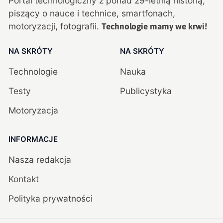
Portal technologiczny z ponad
29
-letnią historią,
piszący o nauce i technice, smartfonach,
motoryzacji, fotografii.
Technologie mamy we krwi!
NA SKRÓTY
NA SKRÓTY
Technologie
Nauka
Testy
Publicystyka
Motoryzacja
INFORMACJE
Nasza redakcja
Kontakt
Polityka prywatności