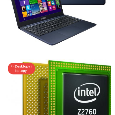
Intel
Z2760
Clover
Trail:
Procesor,
9
który
K
23.11.2012
|
min
zmieni
świat
Desktopy i
laptopy