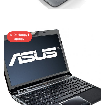
Lamborghini
VX6S
4
A
10.11.2011
|
min
Desktopy i
laptopy