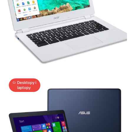
Pamiętacie
Eee
PC?
2
A
10.09.2014
|
min
Desktopy i
laptopy