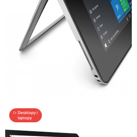
Microsoft
Surface
3
–
Perfekcyjne
10
połączenie
K
10.11.2015
|
min
Desktopy i
laptopy