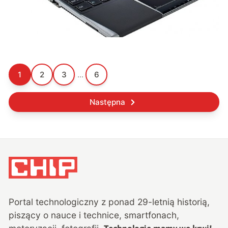
1
2
3
...
6
Następna
Portal technologiczny z ponad
29
-letnią historią,
piszący o nauce i technice, smartfonach,