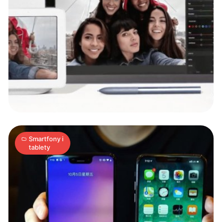
Google
Pixel
XL
może
dziś
1
jeszcze
A
09.10.2018
|
min
zaskoczyć
Smartfony i
tablety