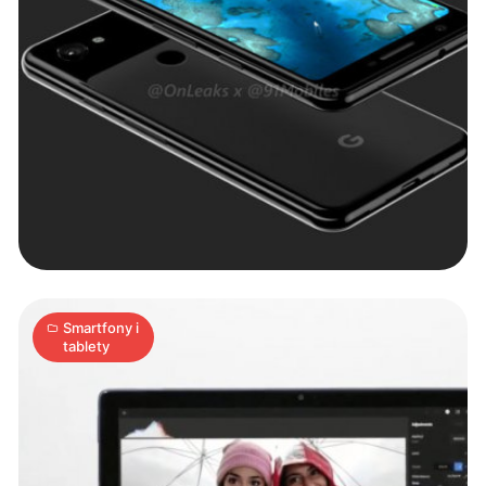
Google
pokazało
nowe
smartfony,
inteligentny
4
ekran
A
09.10.2018
|
min
i
tablet
Smartfony i
tablety
Pixel
Slate