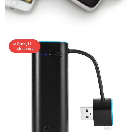
Powerpack
Charger
1
A
30.05.2014
|
min
Sprzęt i
akcesoria