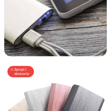
Adata
A10050:
elegancki
powerbank
1
A
10.06.2016
|
min
Sprzęt i
akcesoria