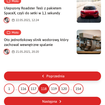
Moto
Ulepszony Roadster Tesli z pakietem
SpaceX, czyli do setki w 1,1 sekundy
M
22.05.2021, 12:24
Moto
Oto jednotłokowy silnik wodorowy, który
zachował wewnętrzne spalanie
M
21.05.2021, 20:20
Poprzednia
1
...
116
117
118
119
120
...
154
Następna