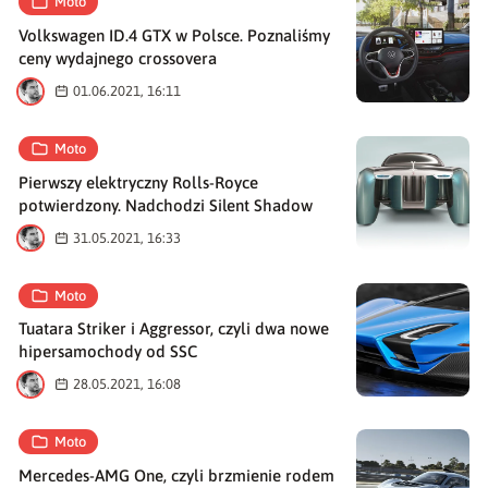
Moto
Volkswagen ID.4 GTX w Polsce. Poznaliśmy
ceny wydajnego crossovera
M
01.06.2021, 16:11
Moto
Pierwszy elektryczny Rolls-Royce
potwierdzony. Nadchodzi Silent Shadow
M
31.05.2021, 16:33
Moto
Tuatara Striker i Aggressor, czyli dwa nowe
hipersamochody od SSC
M
28.05.2021, 16:08
Moto
Mercedes-AMG One, czyli brzmienie rodem