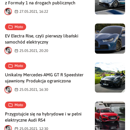
z Formuły 1 na drogach publicznych
M
27.05.2021, 16:22
Moto
EV Electra Rise, czyli pierwszy libański
samochód elektryczny
M
25.05.2021, 20:20
Moto
Unikalny Mercedes-AMG GT R Speedster
ujawniony. Produkcja ograniczona
M
25.05.2021, 16:30
Moto
Przygotujcie się na hybrydowe i w pełni
elektryczne Audi RS4
M
25.05.2021, 12:30