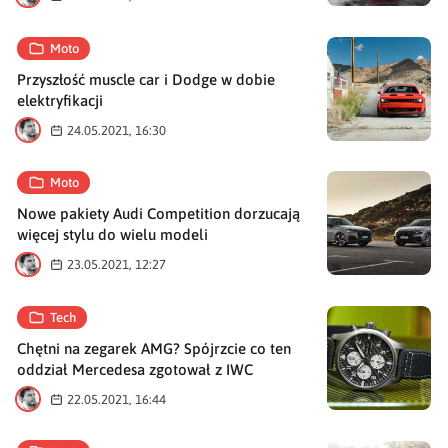
Moto
Przyszłość muscle car i Dodge w dobie
elektryfikacji
M
24.05.2021, 16:30
Moto
Nowe pakiety Audi Competition dorzucają
więcej stylu do wielu modeli
M
23.05.2021, 12:27
Tech
Chętni na zegarek AMG? Spójrzcie co ten
oddział Mercedesa zgotował z IWC
M
22.05.2021, 16:44