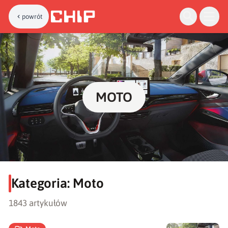
powrót
MOTO
Kategoria:
Moto
1843 artykułów