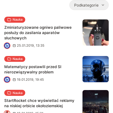
Podkategorie
Nauka
Zminiaturyzowane ogniwo paliwowe
posłuży do zasilania aparatów
słuchowych
M
25.01.2019, 13:35
Nauka
Matematycy postawili przed SI
nierozwiązywalny problem
J
19.01.2019, 19:45
Nauka
StartRocket chce wyświetlać reklamy
na niskiej orbicie okołoziemskiej