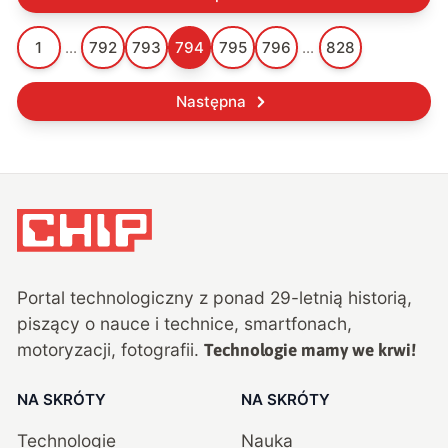
1
...
792
793
794
795
796
...
828
Następna
Portal technologiczny z ponad
29
-letnią historią,
piszący o nauce i technice, smartfonach,
motoryzacji, fotografii.
Technologie mamy we krwi!
NA SKRÓTY
NA SKRÓTY
Technologie
Nauka