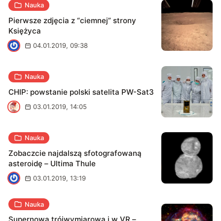
Nauka
Pierwsze zdjęcia z “ciemnej” strony
Księżyca
J
04.01.2019, 09:38
Nauka
CHIP: powstanie polski satelita PW-Sat3
S
03.01.2019, 14:05
Nauka
Zobaczcie najdalszą sfotografowaną
asteroidę – Ultima Thule
M
03.01.2019, 13:19
Nauka
Supernowa trójwymiarowa i w VR –