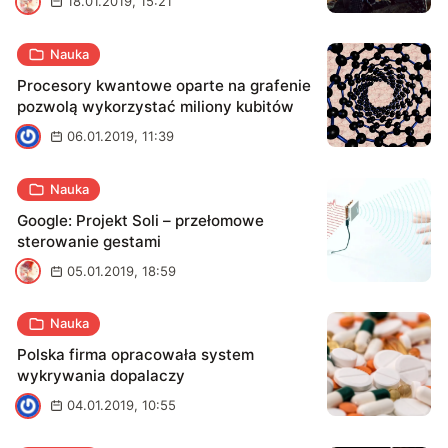
S
18.01.2019, 15:21
Nauka
Procesory kwantowe oparte na grafenie
pozwolą wykorzystać miliony kubitów
J
06.01.2019, 11:39
Nauka
Google: Projekt Soli – przełomowe
sterowanie gestami
S
05.01.2019, 18:59
Nauka
Polska firma opracowała system
wykrywania dopalaczy
M
04.01.2019, 10:55