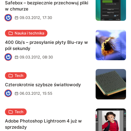
Safebox – bezpiecznie przechowuj pliki
w chmurze
A
09.03.2012, 17:30
Nauka i technika
400 Gb/s – przesyłanie płyty Blu-ray w
pół sekundy
A
09.03.2012, 08:30
Tech
Czterokrotnie szybsze światłowody
A
06.03.2012, 15:55
Tech
Adobe Photoshop Lightroom 4 już w
sprzedaży