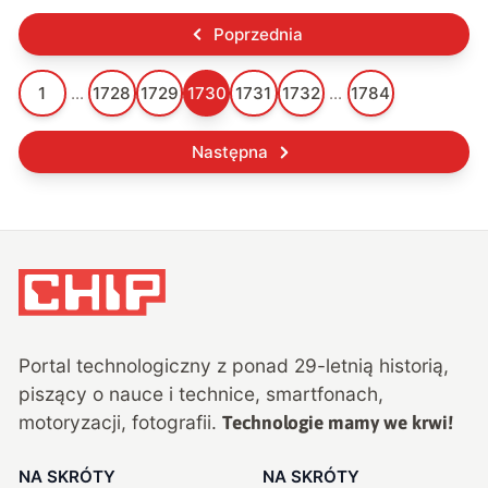
Poprzednia
1
...
1728
1729
1730
1731
1732
...
1784
Następna
Portal technologiczny z ponad
29
-letnią historią,
piszący o nauce i technice, smartfonach,
motoryzacji, fotografii.
Technologie mamy we krwi!
NA SKRÓTY
NA SKRÓTY