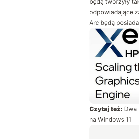
będą tworzyły tak
odpowiadające za
Arc będą posiadać
Czytaj też:
Dwa 
na Windows 11