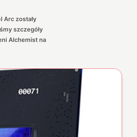
el Arc zostały
liśmy szczegóły
zeni Alchemist na