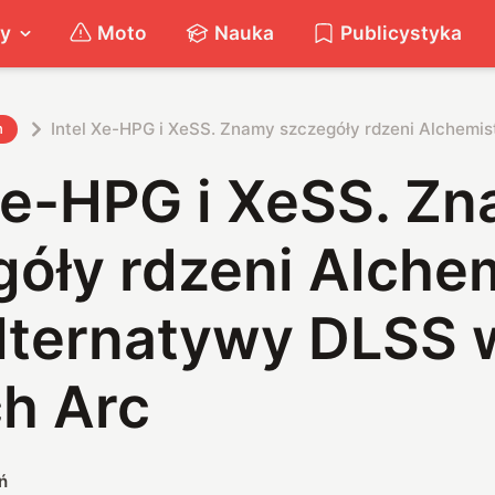
ty
Moto
Nauka
Publicystyka
Intel Xe-HPG i XeSS. Znamy szczegóły rdzeni Alchemis
h
 Xe-HPG i XeSS. Z
góły rdzeni Alche
alternatywy DLSS 
ch Arc
ń