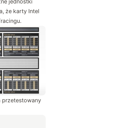
zne jednostki
 że karty Intel
Tracingu.
a przetestowany