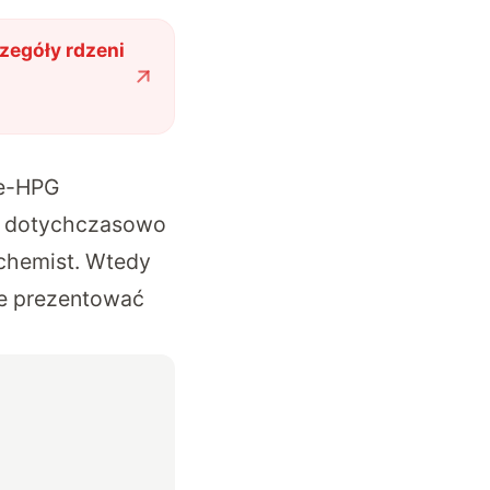
zegóły rdzeni
Xe-HPG
zne dotychczasowo
chemist. Wtedy
ie prezentować