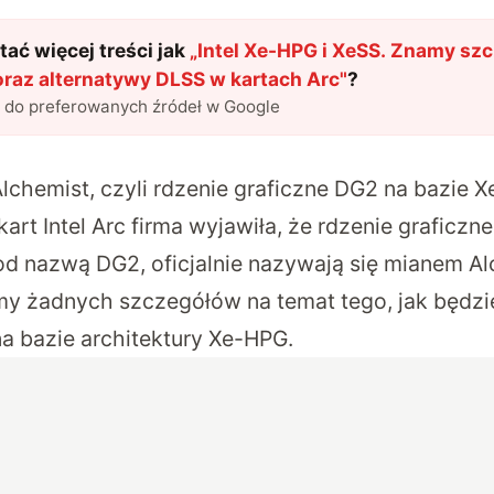
ać więcej treści jak
„
Intel Xe-HPG i XeSS. Znamy szc
oraz alternatywy DLSS w kartach Arc
"
?
l do preferowanych źródeł w Google
 Alchemist, czyli rdzenie graficzne DG2 na bazie 
art Intel Arc firma wyjawiła, że rdzenie grafic
 nazwą DG2, oficjalnie nazywają się mianem Al
śmy żadnych szczegółów na temat tego, jak będz
 na bazie architektury Xe-HPG.