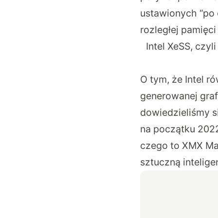
ustawionych “po 
rozległej pamięc
Intel XeSS, czyl
O tym, że Intel r
generowanej graf
dowiedzieliśmy si
na początku 2022
czego to XMX Mat
sztuczną intelige