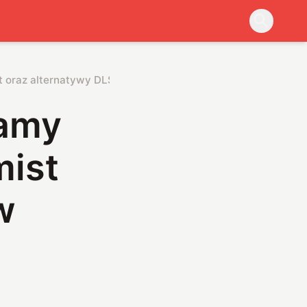
t oraz alternatywy DLSS w kartach Arc
namy
mist
w