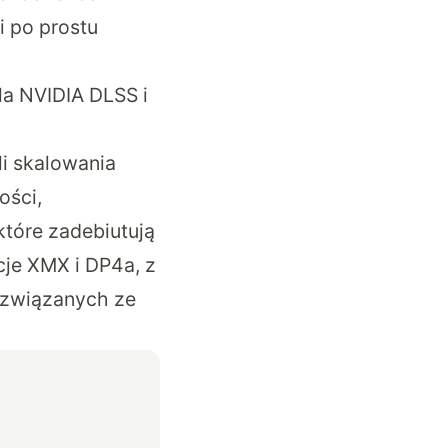
i po prostu
dla NVIDIA DLSS i
li skalowania
ości,
 które zadebiutują
cje XMX i DP4a, z
 związanych ze