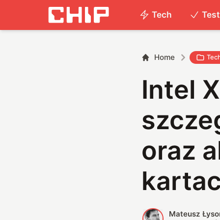
Tech
Tes
Home
Tec
Intel
szcze
oraz 
karta
Mateusz Łyso
M