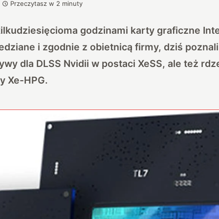
Przeczytasz w
2
minuty
kilkudziesięcioma godzinami
karty graficzne Int
iedziane
i zgodnie z obietnicą firmy, dziś pozna
tywy dla DLSS Nvidii w postaci XeSS, ale też rd
ry Xe-HPG.