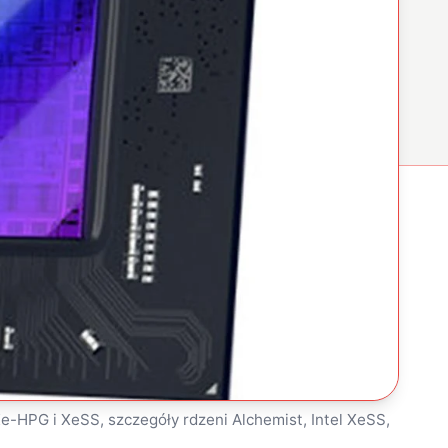
Xe-HPG i XeSS, szczegóły rdzeni Alchemist, Intel XeSS,