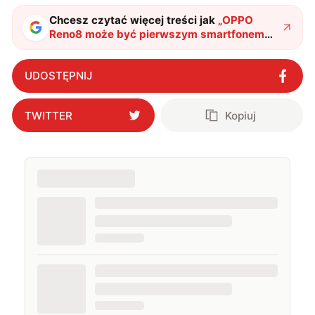
Chcesz czytać więcej treści jak
„
OPPO
Reno8 może być pierwszym smartfonem
napędzanym przez układ Snapdragon 7
Gen 1
"
?
UDOSTĘPNIJ
TWITTER
Kopiuj