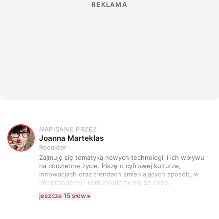
NAPISANE PRZEZ
J
Joanna Marteklas
Redaktor
Zajmuję się tematyką nowych technologii i ich wpływu
na codzienne życie. Piszę o cyfrowej kulturze,
innowacjach oraz trendach zmieniających sposób, w
jaki pracujemy i komunikujemy się ze sobą.
Szczególnie interesuje mnie relacja między rozwojem
jeszcze 15 słów ▸
technologii a współczesną popkulturą. W wolnych
chwilach zakopuję się w książkach i komiksach —
najczęściej w fantastyce i wuxia.