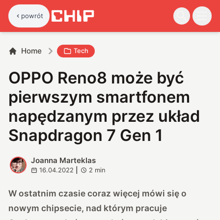
powrót
Home
Tech
OPPO Reno8 może być
pierwszym smartfonem
napędzanym przez układ
Snapdragon 7 Gen 1
Joanna Marteklas
J
16.04.2022
|
2
min
W ostatnim czasie coraz więcej mówi się o
nowym chipsecie, nad którym pracuje