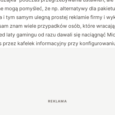
ne mogą pomyśleć, że np. alternatywy dla pakiet
a i tym samym ulegną prostej reklamie firmy i wy
 sam znam wiele przypadków osób, które wracają
d laty gamingu od razu dawali się naciągnąć Mi
 przez kafelek informacyjny przy konfigurowani