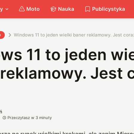
ty
Moto
Nauka
Publicystyka
Windows 11 to jeden wielki baner reklamowy. Jest cora
h
s 11 to jeden wie
 reklamowy. Jest 
ń
Przeczytasz w
3
minuty
za na rynek wielkimi krokami, ale zanim Micro