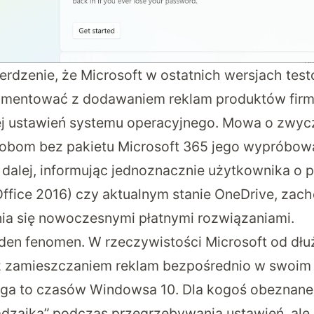
erdzenie
, że Microsoft w ostatnich wersjach t
rymentować z dodawaniem reklam produktów fir
ej ustawień systemu operacyjnego. Mowa o zwyc
sobom bez pakietu Microsoft 365 jego wypróbowa
 dalej, informując jednoznacznie użytkownika o 
 Office 2016) czy aktualnym stanie OneDrive, zac
ia się nowoczesnymi płatnymi rozwiązaniami.
den fenomen. W rzeczywistości Microsoft od dł
z zamieszczaniem reklam bezpośrednio w swoim
ęga to czasów Windowsa 10. Dla kogoś obeznaneg
adzajka” podczas przegrzebywania ustawień, ale