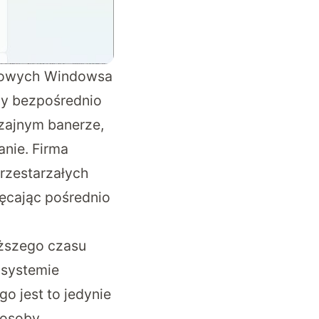
estowych Windowsa
my bezpośrednio
zajnym banerze,
nie. Firma
przestarzałych
hęcając pośrednio
uższego czasu
 systemie
o jest to jedynie
 osoby