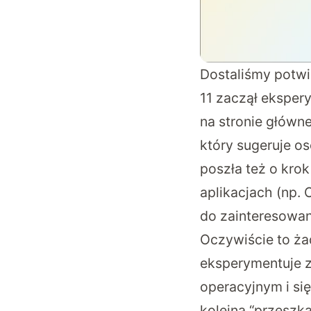
Dostaliśmy potwi
11 zaczął ekspe
na stronie główn
który sugeruje o
poszła też o krok
aplikacjach (np.
do zainteresowan
Oczywiście to ża
eksperymentuje 
operacyjnym i si
kolejna “przeszk