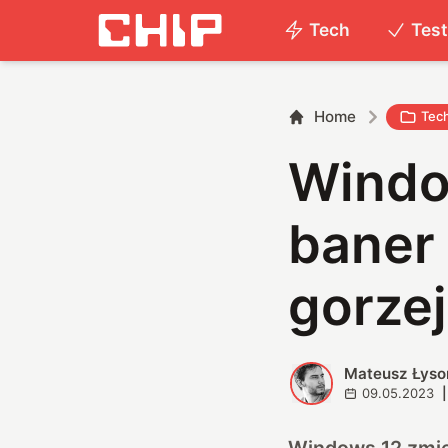
Tech
Tes
Home
Tec
Window
baner
gorzej
Mateusz Łyso
M
09.05.2023
|
Windows 12 zmier