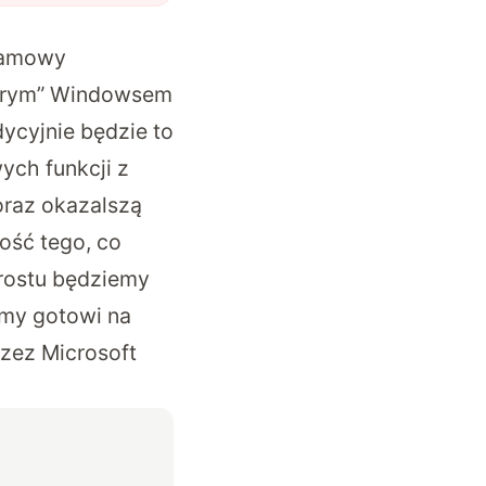
klamowy
brym” Windowsem
dycyjnie będzie to
ych funkcji z
oraz okazalszą
ość tego, co
prostu będziemy
emy gotowi na
rzez Microsoft