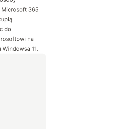
u Microsoft 365
kupią
c do
crosoftowi na
u Windowsa 11.