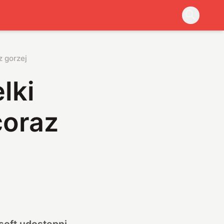
z gorzej
lki
coraz
soft udostępni