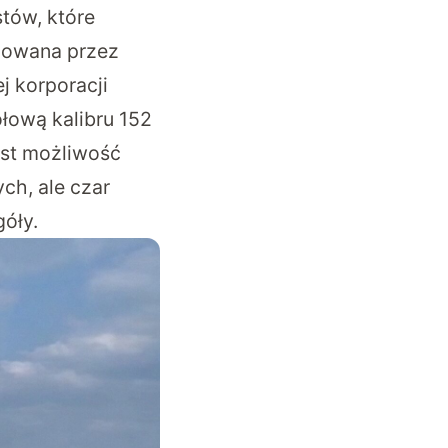
stów, które
cowana przez
j korporacji
łową kalibru 152
est możliwość
ch, ale czar
óły.