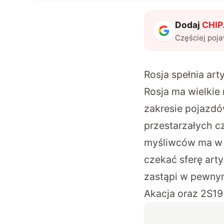
Dodaj
CHIP.
Częściej poj
Rosja spełnia ar
Rosja ma wielkie
zakresie pojazd
przestarzałych 
myśliwców ma w p
czekać sferę art
zastąpi w pewny
Akacja
oraz
2S19