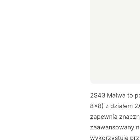
2S43 Małwa to p
8×8) z działem 2A
zapewnia znacznie
zaawansowany na
wykorzystuje prz