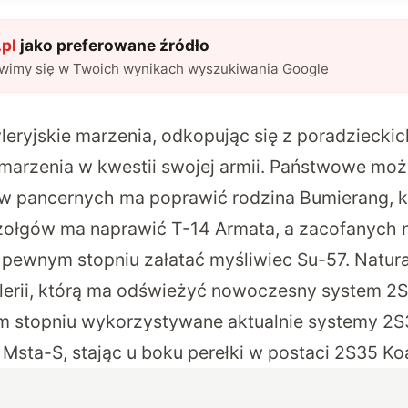
pl
jako preferowane źródło
awimy się w Twoich wynikach wyszukiwania Google
tyleryjskie marzenia, odkopując się z poradzieck
 marzenia w kwestii swojej armii. Państwowe moż
ów pancernych ma poprawić rodzina
Bumierang
, 
czołgów ma naprawić
T-14 Armata
, a zacofanych 
ewnym stopniu załatać myśliwiec Su-57. Natura
ylerii, którą ma odświeżyć nowoczesny system 2
m stopniu wykorzystywane aktualnie systemy
2S
 Msta-S
, stając u boku perełki w postaci
2S35 Ko