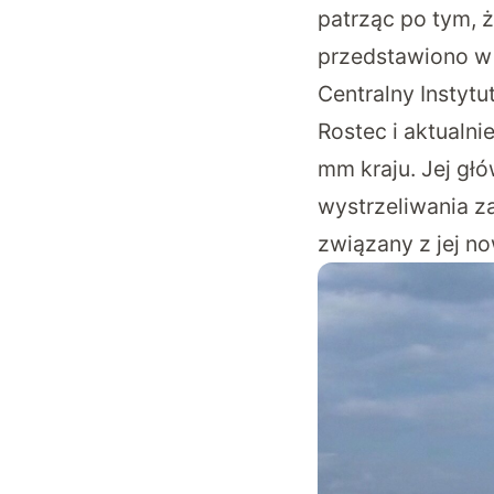
patrząc po tym, ż
przedstawiono
w 
Centralny Instyt
Rostec i aktualn
mm kraju. Jej głó
wystrzeliwania z
związany z jej n