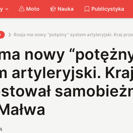
ty
Moto
Nauka
Publicystyka
Rosja ma nowy “potężny” system artyleryjski. Kraj p
h
 ma nowy “potężn
 artyleryjski. Kra
estował samobież
Małwa
ń