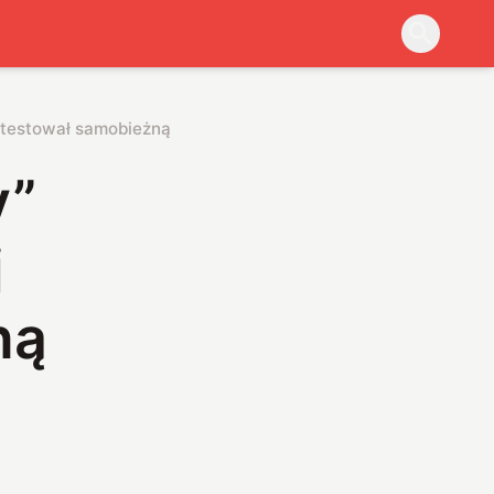
rzetestował samobieżną 2S43 Małwa
y”
j
ną