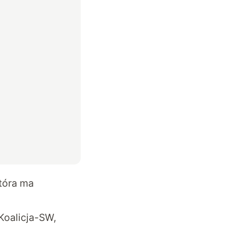
która ma
Koalicja-SW
,