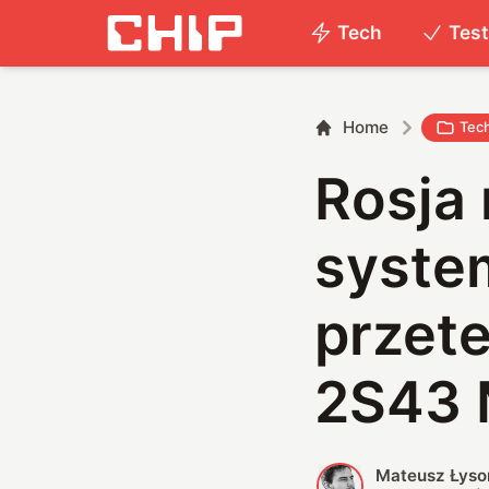
Tech
Tes
Home
Tec
Rosja
system
przet
2S43 
Mateusz Łyso
M