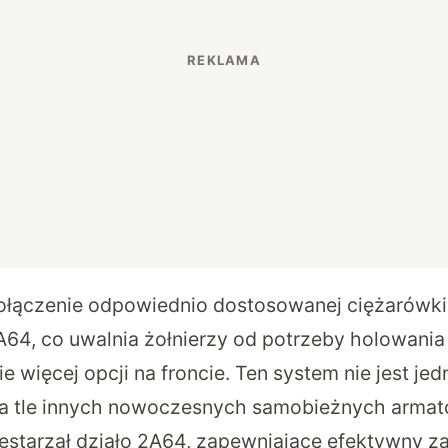
ołączenie odpowiednio dostosowanej ciężarówk
64, co uwalnia żołnierzy od potrzeby holowania ar
 więcej opcji na froncie. Ten system nie jest jed
 tle innych nowoczesnych samobieżnych armato
estarzał działo 2A64, zapewniające efektywny za