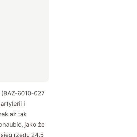
i (BAZ-6010-027
tylerii i
nak aż tak
haubic, jako że
sięg rzędu 24,5