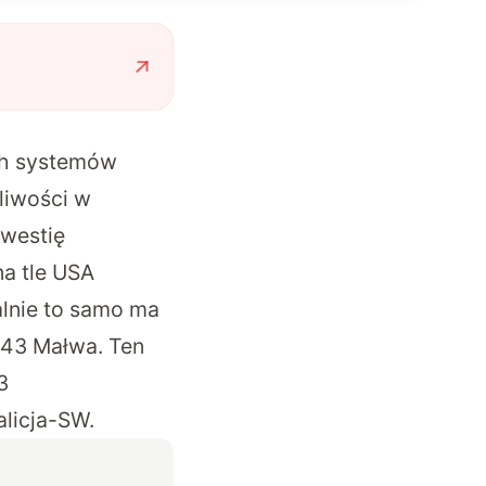
ich systemów
liwości w
kwestię
na tle USA
lnie to samo ma
S43 Małwa. Ten
3
alicja-SW
.