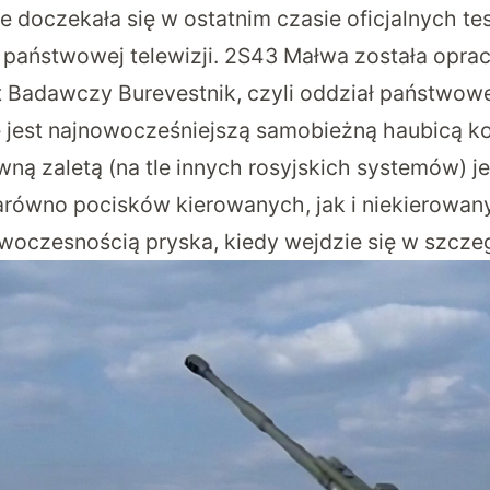
e doczekała się w ostatnim czasie oficjalnych te
państwowej telewizji. 2S43 Małwa została opra
ut Badawczy Burevestnik, czyli oddział państwowe
ie jest najnowocześniejszą samobieżną haubicą ko
wną zaletą (na tle innych rosyjskich systemów) j
arówno pocisków kierowanych, jak i niekierowany
owoczesnością pryska, kiedy wejdzie się w szczeg