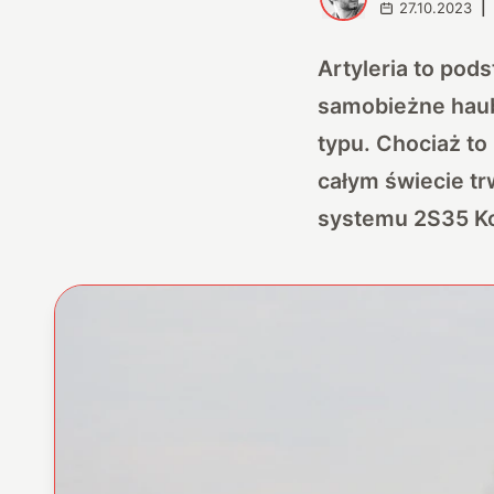
27.10.2023
|
Artyleria to pods
samobieżne haub
typu. Chociaż to
całym świecie trw
systemu 2S35 Ko