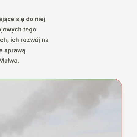
ające się do niej
ojowych tego
ch, ich rozwój na
 za sprawą
 Małwa.