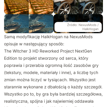
Źródło: NexusMods /
HalkHogan
Samą modyfikację HalkHogan na NexusMods
opisuje w następujący sposób:
The Witcher 3 HD Reworked Project NextGen
Edition to projekt stworzony od serca, który
poprawia i przerabia ogromną ilość zasobów gry
(tekstury, modele, materiały i inne), a liczbę tych
zmian można liczyć w tysiącach. Wszystko jest
starannie wykonane z dbałością o każdy szczegół.
Wszystko po to, by gra była bardziej szczegółowa,
realistyczna, spójna i jak najwierniej oddawała