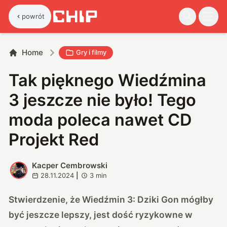
powrót
Home
Gry i filmy
Tak pięknego Wiedźmina
3 jeszcze nie było! Tego
moda poleca nawet CD
Projekt Red
Kacper Cembrowski
K
28.11.2024
|
3
min
Stwierdzenie, że Wiedźmin 3: Dziki Gon mógłby
być jeszcze lepszy, jest dość ryzykowne w