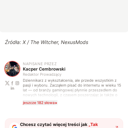
Źródła:
X / The Witcher
,
NexusMods
NAPISANE PRZEZ
K
Kacper Cembrowski
Redaktor Prowadzący
Dziennikarz z wykształcenia, ale przede wszystkim z
pasji i wyboru. Zacząłem pisać do internetu w wieku 15
lat — od branży gamingowej płynnie przeszedłem do
nowych technologii, z czasem poszerzając je także o
motoryzację. Po drodze zacząłem również coraz
jeszcze 182 słowa ▸
częściej stawać przed kamerą i za nią. Na co dzień
zajmuję się tworzeniem i rozwijaniem treści
technologicznych w wielu formach. Piszę artykuły,
recenzje, felietony i scenariusze, nagrywam oraz
montuję materiały wideo, prowadzę wywiady i realizuję
Chcesz czytać więcej treści jak
„
Tak