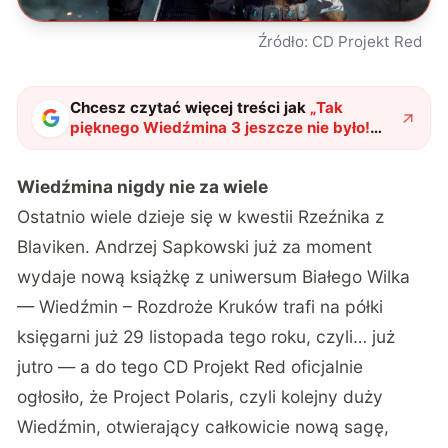
Źródło: CD Projekt Red
Chcesz czytać więcej treści jak
„
Tak
pięknego Wiedźmina 3 jeszcze nie było!
Tego moda poleca nawet CD Projekt Red
"
?
Wiedźmina nigdy nie za wiele
Ostatnio wiele dzieje się w kwestii Rzeźnika z
Blaviken. Andrzej Sapkowski już za moment
wydaje nową książkę z uniwersum Białego Wilka
—
Wiedźmin – Rozdroże Kruków trafi na półki
księgarni już 29 listopada tego roku
, czyli… już
jutro — a do tego CD Projekt Red oficjalnie
ogłosiło, że
Project Polaris, czyli kolejny duży
Wiedźmin, otwierający całkowicie nową sagę,