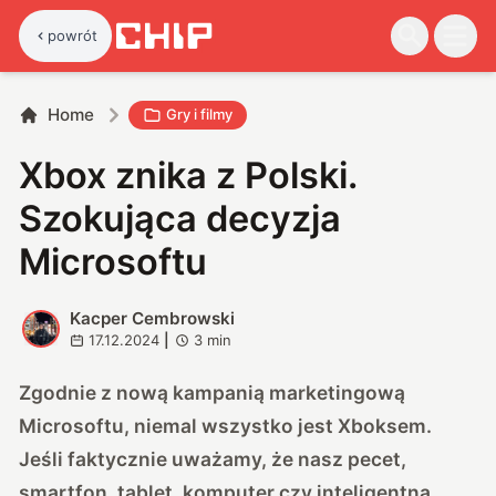
powrót
Home
Gry i filmy
Xbox znika z Polski.
Szokująca decyzja
Microsoftu
Kacper Cembrowski
K
17.12.2024
|
3
min
Zgodnie z nową kampanią marketingową
Microsoftu, niemal wszystko jest Xboksem.
Jeśli faktycznie uważamy, że nasz pecet,
smartfon, tablet, komputer czy inteligentna