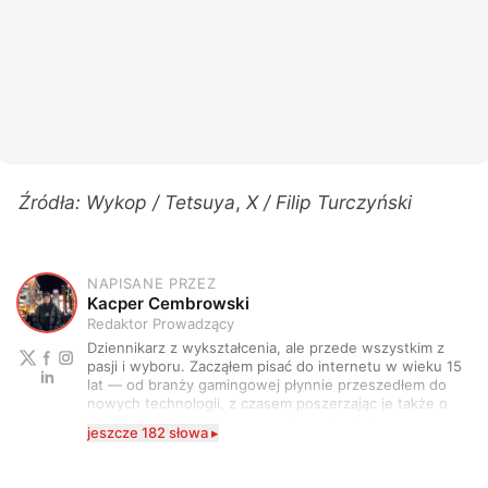
Źródła:
Wykop / Tetsuya
,
X / Filip Turczyński
NAPISANE PRZEZ
K
Kacper Cembrowski
Redaktor Prowadzący
Dziennikarz z wykształcenia, ale przede wszystkim z
pasji i wyboru. Zacząłem pisać do internetu w wieku 15
lat — od branży gamingowej płynnie przeszedłem do
nowych technologii, z czasem poszerzając je także o
motoryzację. Po drodze zacząłem również coraz
jeszcze 182 słowa ▸
częściej stawać przed kamerą i za nią. Na co dzień
zajmuję się tworzeniem i rozwijaniem treści
technologicznych w wielu formach. Piszę artykuły,