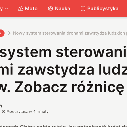
ty
Moto
Nauka
Publicystyka
Nowy system sterowania dronami zawstydza ludzkich p
h
system sterowan
mi zawstydza lud
w. Zobacz różnicę
ń
Przeczytasz w
4
minuty
iącach Chiny robią wiele, by zniechęcić ludzi d