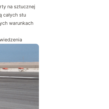
ty na sztucznej
ą całych stu
amych warunkach
owiedzenia