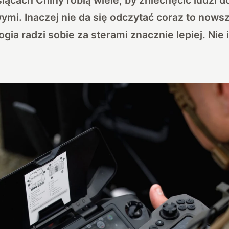
wymi. Inaczej nie da się odczytać coraz to no
ogia radzi sobie za sterami znacznie lepiej. Nie 