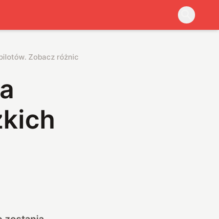
ilotów. Zobacz różnicę
ia
zkich
o zostania