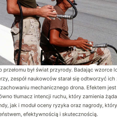
go przełomu był świat przyrody. Badając wzorce l
erzy, zespół naukowców starał się odtworzyć ich 
 zachowaniu mechanicznego drona. Efektem jes
równo tłumacz intencji ruchu, który zamienia żą
y, jak i moduł oceny ryzyka oraz nagrody, który
ństwem, efektywnością i skutecznością.