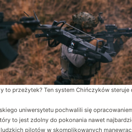
y to przeżytek? Ten system Chińczyków steruje 
kiego uniwersytetu pochwalili się opracowanie
tóry to jest zdolny do pokonania nawet najbardzi
ludzkich pilotów w skomplikowanych manewra