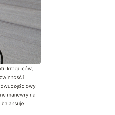
otu krogulców,
zwinność i
t dwuczęściowy
dane manewry na
 balansuje