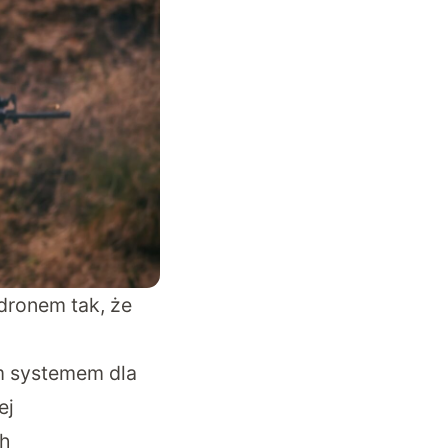
dronem tak, że
m systemem dla
ej
ch