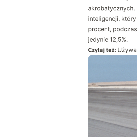
akrobatycznych. 
inteligencji, któ
procent, podczas
jedynie 12,5%.
Używas
Czytaj też: