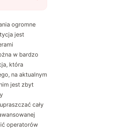
łania ogromne
ycja jest
erami
można w bardzo
ja, która
tego, na aktualnym
im jest zbyt
cy
a upraszczać cały
aawansowanej
cić operatorów