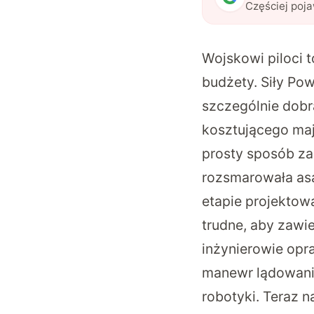
Częściej poj
Wojskowi piloci t
budżety. Siły Pow
szczególnie dobra
kosztującego maj
prosty sposób zas
rozsmarowała as
etapie projektow
trudne, aby zawie
inżynierowie
opra
manewr lądowan
robotyki. Teraz 