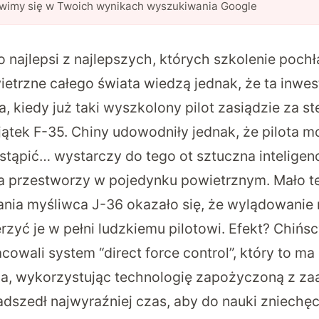
awimy się w Twoich wynikach wyszukiwania Google
o najlepsi z najlepszych, których szkolenie poch
ietrzne całego świata wiedzą jednak, że ta inwest
, kiedy już taki wyszkolony pilot zasiądzie za st
ątek F-35. Chiny udowodniły jednak, że pilota 
tąpić… wystarczy do tego ot sztuczna inteligenc
a przestworzy w pojedynku powietrznym
. Mało 
ania myśliwca J-36 okazało się, że wylądowanie n
rzyć je w pełni ludzkiemu pilotowi. Efekt? Chińs
cowali system “direct force control”, który to m
ia
, wykorzystując technologię zapożyczoną z z
nadszedł najwyraźniej czas, aby do nauki zniechę