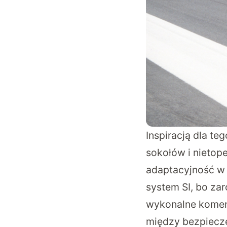
Inspiracją dla te
sokołów i nietop
adaptacyjność w
system SI, bo za
wykonalne komend
między bezpiecze