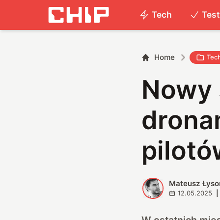
Tech
Tes
Home
Tec
Nowy 
drona
pilotó
Mateusz Łyso
M
12.05.2025
|
W ostatnich mies