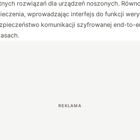
entnych rozwiązań dla urządzeń noszonych. Równ
czenia, wprowadzając interfejs do funkcji weryf
zpieczeństwo komunikacji szyfrowanej end-to-e
zasach.