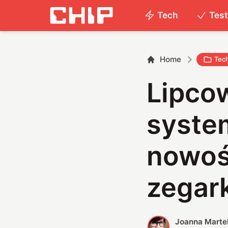
Tech
Tes
Home
Tec
Lipcow
syste
nowośc
zegar
Joanna Marte
J