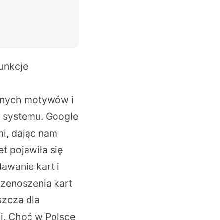
unkcje
yjnych motywów i
ą systemu. Google
mi, dając nam
t pojawiła się
dawanie kart i
zenoszenia kart
szcza dla
ji. Choć w Polsce