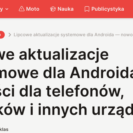
ty
Moto
Nauka
Publicystyka
Lipcowe aktualizacje systemowe dla Androida — nowoś
h
e aktualizacje
mowe dla Android
i dla telefonów,
ków i innych urzą
klas