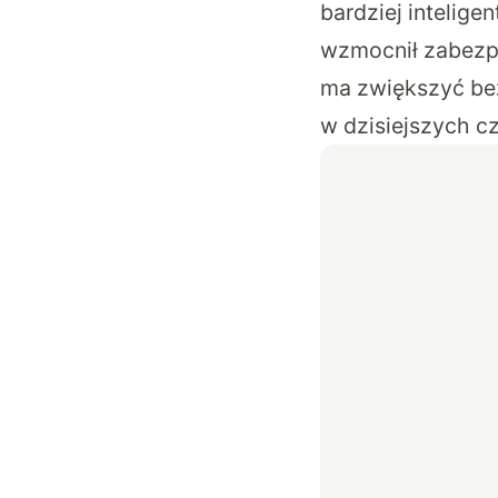
bardziej intelig
wzmocnił zabezpie
ma zwiększyć be
w dzisiejszych c