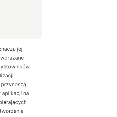
znacza jej
ą wdrażane
żytkowników.
izacji
) przynoszą
aplikacji na
pierających
 tworzenia