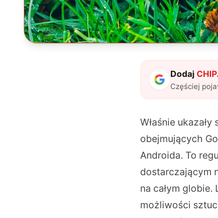
Dodaj
CHIP.
Częściej poj
Właśnie ukazały 
obejmujących Goo
Androida. To reg
dostarczającym n
na całym globie.
możliwości sztuc