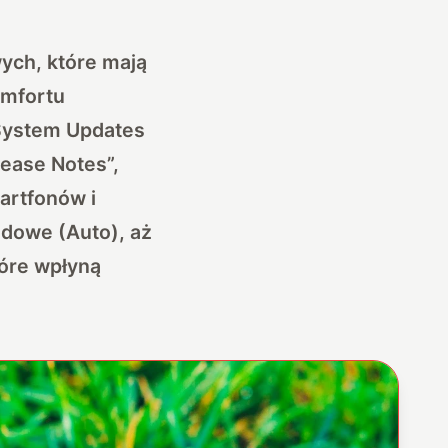
ych, które mają
omfortu
 System Updates
ease Notes”,
artfonów i
dowe (Auto), aż
óre wpłyną