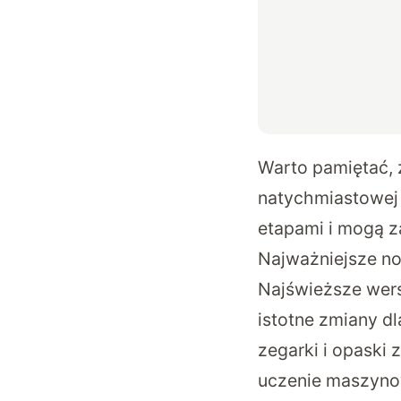
Warto pamiętać, ż
natychmiastowej 
etapami i mogą z
Najważniejsze now
Najświeższe wers
istotne zmiany dl
zegarki i opaski
uczenie maszynow