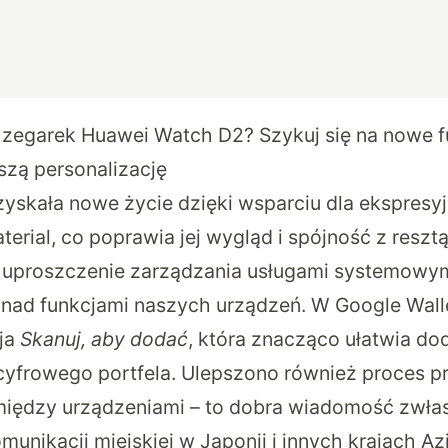
zegarek Huawei Watch D2? Szykuj się na nowe f
szą personalizację
zyskała nowe życie dzięki wsparciu dla ekspres
erial, co poprawia jej wygląd i spójność z reszt
 o uproszczenie zarządzania usługami systemowy
 nad funkcjami naszych urządzeń. W Google Walle
ja
Skanuj, aby dodać
, która znacząco ułatwia do
frowego portfela. Ulepszono również proces pr
omiędzy urządzeniami – to dobra wiadomość zwła
nikacji miejskiej w Japonii i innych krajach Az