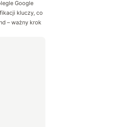
olegle Google
ikacji kluczy, co
nd – ważny krok