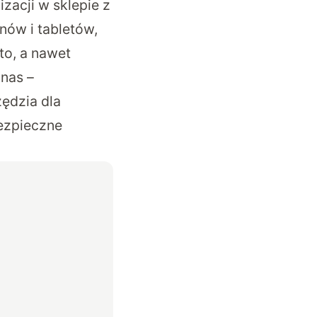
zacji w sklepie z
onów i tabletów,
to, a nawet
nas –
ędzia dla
ezpieczne