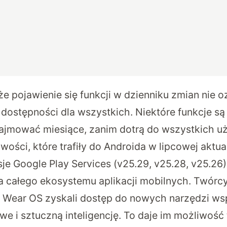
e pojawienie się funkcji w dzienniku zmian nie o
dostępności dla wszystkich. Niektóre funkcje s
ajmować miesiące, zanim dotrą do wszystkich u
ości, które trafiły do Androida w lipcowej aktual
je Google Play Services (v25.29, v25.28, v25.26
a całego ekosystemu aplikacji mobilnych. Twórcy 
 z Wear OS zyskali dostęp do nowych narzędzi ws
e i sztuczną inteligencję. To daje im możliwość