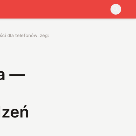
ci dla telefonów, zegarków i innych urządzeń
a —
dzeń