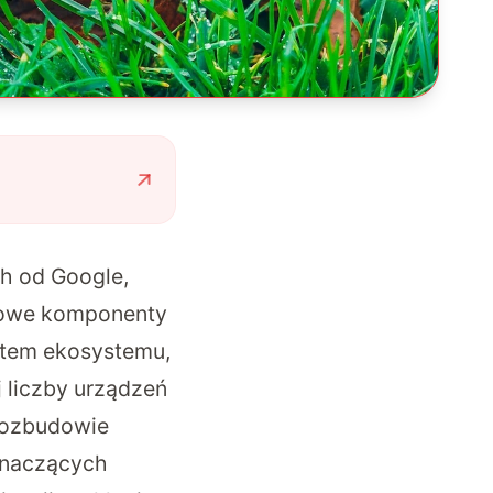
ch od Google,
czowe komponenty
ntem ekosystemu,
 liczby urządzeń
 rozbudowie
 znaczących