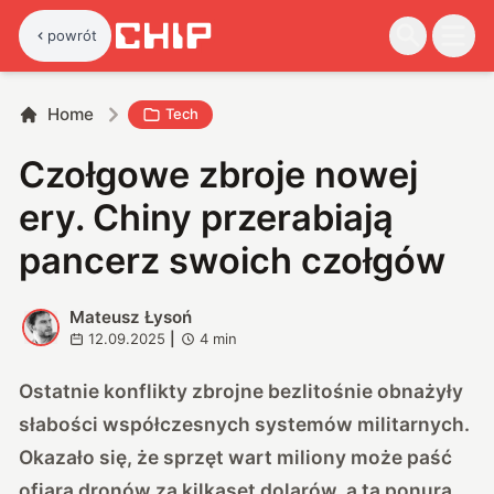
powrót
Home
Tech
Czołgowe zbroje nowej
ery. Chiny przerabiają
pancerz swoich czołgów
Mateusz Łysoń
M
12.09.2025
|
4
min
Ostatnie konflikty zbrojne bezlitośnie obnażyły
słabości współczesnych systemów militarnych.
Okazało się, że sprzęt wart miliony może paść
ofiarą dronów za kilkaset dolarów, a ta ponura