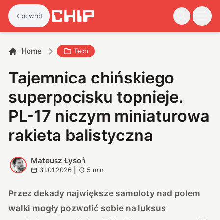
powrót
Home
Tech
Tajemnica chińskiego
superpocisku topnieje.
PL-17 niczym miniaturowa
rakieta balistyczna
Mateusz Łysoń
M
31.01.2026
|
5
min
Przez dekady największe samoloty nad polem
walki mogły pozwolić sobie na luksus