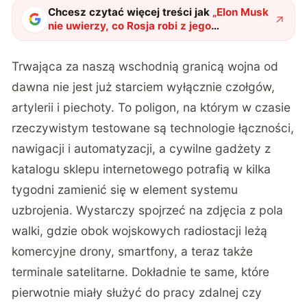
Chcesz czytać więcej treści jak
„
Elon Musk
nie uwierzy, co Rosja robi z jego
Starlinkiem. Drony BM-35 dostały nową
moc
"
?
Trwająca za naszą wschodnią granicą wojna od
dawna nie jest już starciem wyłącznie czołgów,
artylerii i piechoty. To poligon, na którym w czasie
rzeczywistym testowane są technologie łączności,
nawigacji i automatyzacji, a cywilne gadżety z
katalogu sklepu internetowego potrafią w kilka
tygodni zamienić się w element systemu
uzbrojenia. Wystarczy spojrzeć na zdjęcia z pola
walki, gdzie obok wojskowych radiostacji leżą
komercyjne drony, smartfony, a teraz także
terminale satelitarne. Dokładnie te same, które
pierwotnie miały służyć do pracy zdalnej czy