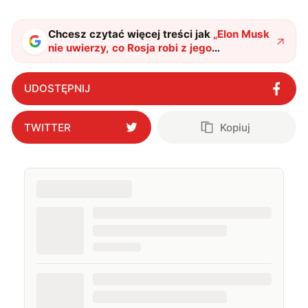
Chcesz czytać więcej treści jak
„
Elon Musk
nie uwierzy, co Rosja robi z jego
Starlinkiem. Drony BM-35 dostały nową
moc
"
?
UDOSTĘPNIJ
TWITTER
Kopiuj