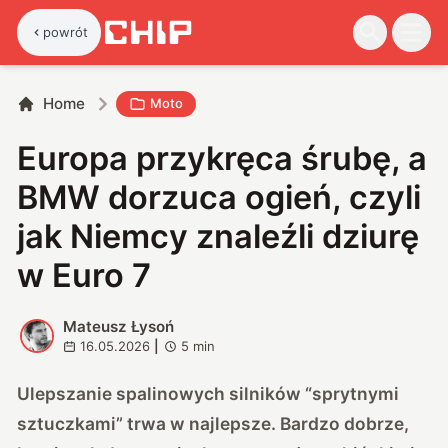
powrót
Home
Moto
Europa przykręca śrubę, a
BMW dorzuca ogień, czyli
jak Niemcy znaleźli dziurę
w Euro 7
Mateusz Łysoń
M
16.05.2026
|
5
min
Ulepszanie spalinowych silników “sprytnymi
sztuczkami” trwa w najlepsze. Bardzo dobrze,