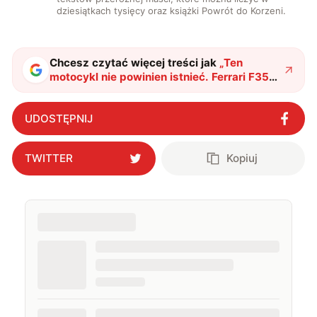
dziesiątkach tysięcy oraz książki Powrót do Korzeni.
Chcesz czytać więcej treści jak
„
Ten
motocykl nie powinien istnieć. Ferrari F355
oddało mu serce za ponad 1,8 mln zł
"
?
UDOSTĘPNIJ
TWITTER
Kopiuj