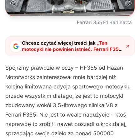
Ferrari 355 F1 Berlinetta
Chcesz czytać więcej treści jak
„
Ten
motocykl nie powinien istnieć. Ferrari F355
oddało mu serce za ponad 1,8 mln zł
"
?
Spójrzmy prawdzie w oczy –
HF355 od Hazan
Motorworks
zainteresował mnie bardziej niż
kolejna limitowana edycja sportowego motocyklu
przede wszystkim dlatego, że jest to motocykl
zbudowany wokół 3,5-litrowego silnika V8 z
Ferrari F355. Nie jest to wcale nadużycie – ktoś
naprawdę to zrobił i nawet poszedł o krok dalej,
sprzedając swoje dzieło za ponad 500000