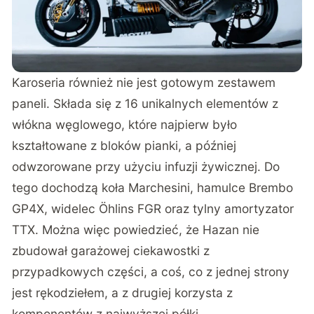
Karoseria również nie jest gotowym zestawem
paneli. Składa się z 16 unikalnych elementów z
włókna węglowego, które najpierw było
kształtowane z bloków pianki, a później
odwzorowane przy użyciu infuzji żywicznej. Do
tego dochodzą koła Marchesini, hamulce Brembo
GP4X, widelec Öhlins FGR oraz tylny amortyzator
TTX. Można więc powiedzieć, że Hazan nie
zbudował garażowej ciekawostki z
przypadkowych części, a coś, co z jednej strony
jest rękodziełem, a z drugiej korzysta z
komponentów z najwyższej półki.