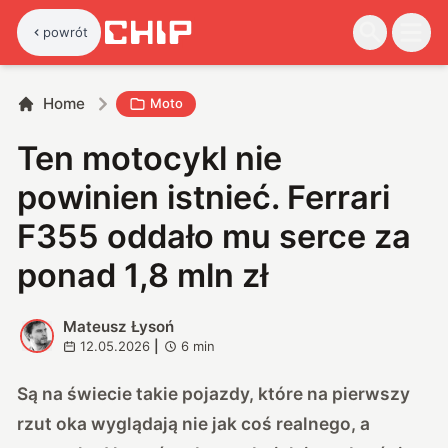
powrót
Home
Moto
Ten motocykl nie
powinien istnieć. Ferrari
F355 oddało mu serce za
ponad 1,8 mln zł
Mateusz Łysoń
M
12.05.2026
|
6
min
Są na świecie takie pojazdy, które na pierwszy
rzut oka wyglądają nie jak coś realnego, a