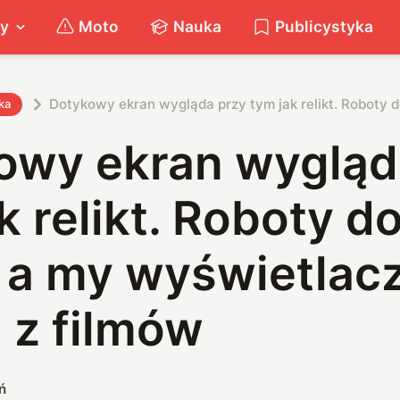
ty
Moto
Nauka
Publicystyka
Dotykowy ekran wygląda przy tym jak relikt. Roboty 
ka
owy ekran wygląd
k relikt. Roboty d
, a my wyświetlac
 z filmów
ń