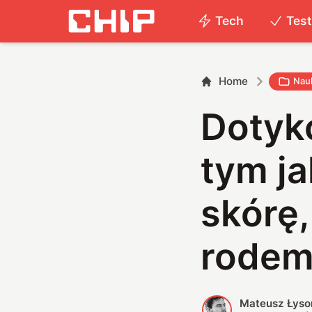
Tech
Tes
Home
Nau
Dotyk
tym ja
skórę
rodem
Mateusz Łyso
M