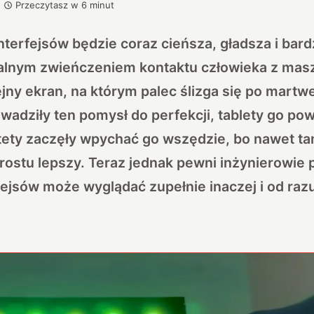
Przeczytasz w
6
minut
nterfejsów będzie coraz cieńsza, gładsza i bard
alnym zwieńczeniem kontaktu człowieka z masz
jny ekran, na którym palec ślizga się po martw
adziły ten pomysł do perfekcji, tablety go pow
ety zaczęły wpychać go wszędzie, bo nawet tam
prostu lepszy. Teraz jednak pewni inżynierowie p
fejsów może wyglądać zupełnie inaczej i od razu