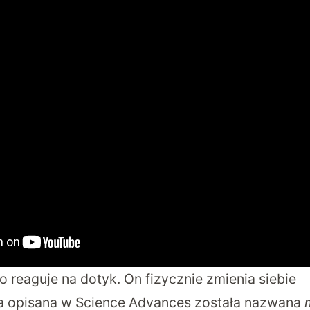
ko reaguje na dotyk. On fizycznie zmienia siebie
a opisana w Science Advances została nazwana