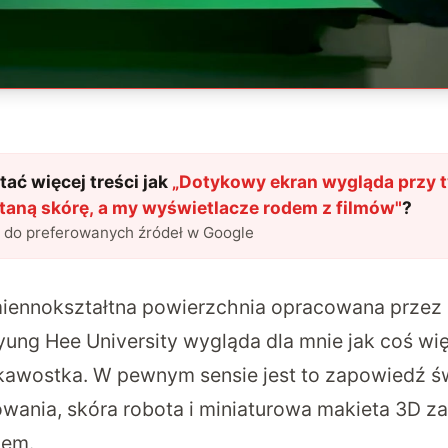
ać więcej treści jak
„
Dotykowy ekran wygląda przy ty
taną skórę, a my wyświetlacze rodem z filmów
"
?
l do preferowanych źródeł w Google
ennokształtna powierzchnia opracowana przez i
yung Hee University wygląda dla mnie jak coś wię
ekawostka. W pewnym sensie jest to zapowiedź ś
rowania, skóra robota i miniaturowa makieta 3D z
iem.