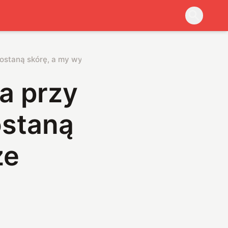
dostaną skórę, a my wyświetlacze rodem z filmów
a przy
ostaną
ze