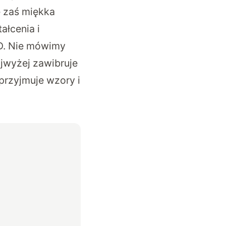
ę zaś miękka
ałcenia i
D. Nie mówimy
jwyżej zawibruje
przyjmuje wzory i