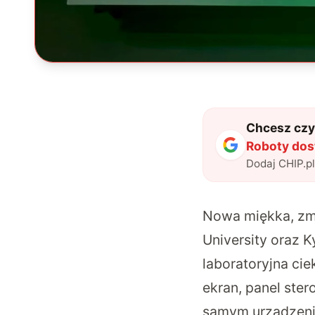
Chcesz czyt
Roboty dos
Dodaj CHIP.p
Nowa miękka, zmi
University oraz K
laboratoryjna ci
ekran, panel ste
samym urządzen