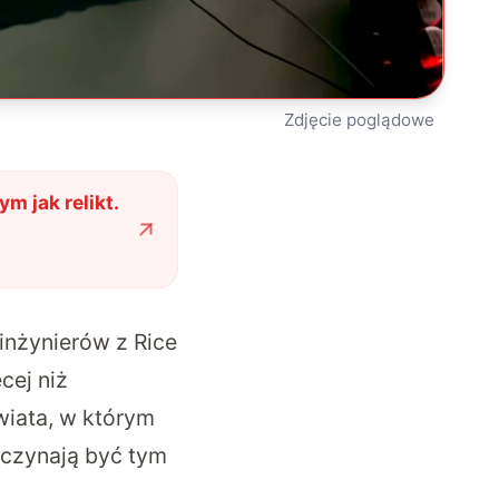
Zdjęcie poglądowe
m jak relikt.
nżynierów z Rice
cej niż
wiata, w którym
aczynają być tym