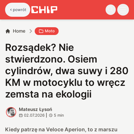
powrót
Home
Moto
Rozsądek? Nie
stwierdzono. Osiem
cylindrów, dwa suwy i 280
KM w motocyklu to wręcz
zemsta na ekologii
Mateusz Łysoń
M
02.07.2026
|
5
min
Kiedy patrzę na Veloce Aperion, to z marszu