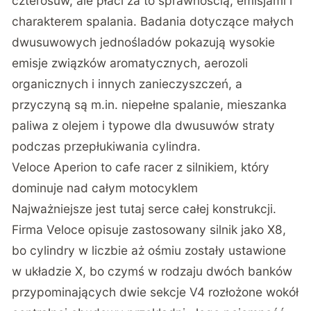
czterosuw, ale płaci za to sprawnością, emisjami i
charakterem spalania.
Badania dotyczące małych
dwusuwowych jednośladów pokazują wysokie
emisje
związków aromatycznych, aerozoli
organicznych i innych zanieczyszczeń, a
przyczyną są m.in. niepełne spalanie, mieszanka
paliwa z olejem i typowe dla dwusuwów straty
podczas przepłukiwania cylindra.
Veloce Aperion to cafe racer z silnikiem, który
dominuje nad całym motocyklem
Najważniejsze jest tutaj serce całej konstrukcji.
Firma Veloce opisuje zastosowany silnik jako X8,
bo cylindry w liczbie aż ośmiu zostały ustawione
w układzie X, bo czymś w rodzaju dwóch banków
przypominających dwie sekcje V4 rozłożone wokół