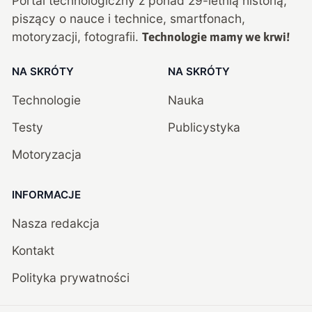
Portal technologiczny z ponad
29
-letnią historią,
piszący o nauce i technice, smartfonach,
motoryzacji, fotografii.
Technologie mamy we krwi!
NA SKRÓTY
NA SKRÓTY
Technologie
Nauka
Testy
Publicystyka
Motoryzacja
INFORMACJE
Nasza redakcja
Kontakt
Polityka prywatności