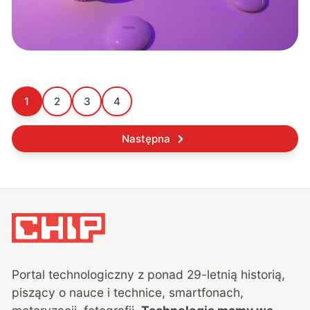
1
2
3
4
Następna
Portal technologiczny z ponad
29
-letnią historią,
piszący o nauce i technice, smartfonach,