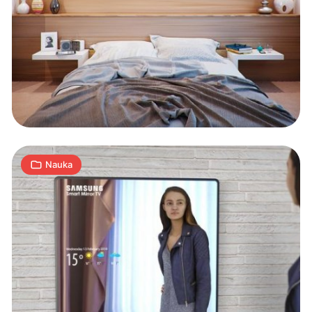
Samsung
patentuje
inteligentne
lustro
1
J
16.02.2019
|
min
Nauka
CES