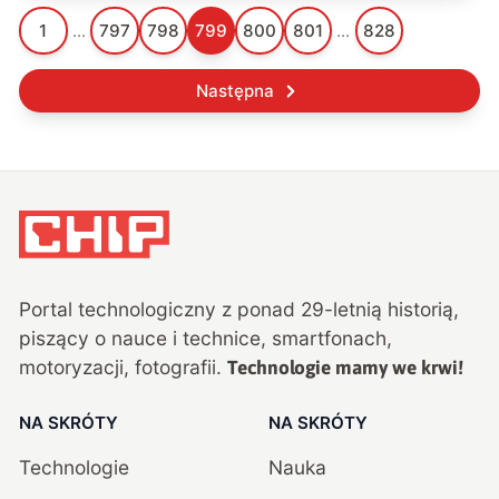
1
...
797
798
799
800
801
...
828
Następna
Portal technologiczny z ponad
29
-letnią historią,
piszący o nauce i technice, smartfonach,
motoryzacji, fotografii.
Technologie mamy we krwi!
NA SKRÓTY
NA SKRÓTY
Technologie
Nauka