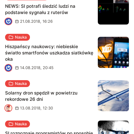
NEWS: SI potrafi śledzić ludzi na
podstawie sygnału z ruterów
J
21.08.2018, 16:26
Nauka
Hiszpańscy naukowcy: niebieskie
światło smartfonów uszkadza siatkówkę
oka
J
14.08.2018, 20:45
Nauka
Solarny dron spędził w powietrzu
rekordowe 26 dni
S
13.08.2018, 12:30
Nauka
SI rozpoznaje programistów po sposobie