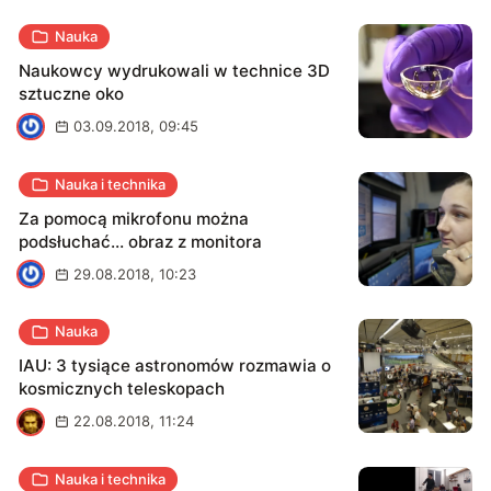
Nauka
Naukowcy wydrukowali w technice 3D
sztuczne oko
J
03.09.2018, 09:45
Nauka i technika
Za pomocą mikrofonu można
podsłuchać… obraz z monitora
J
29.08.2018, 10:23
Nauka
IAU: 3 tysiące astronomów rozmawia o
kosmicznych teleskopach
D
22.08.2018, 11:24
Nauka i technika