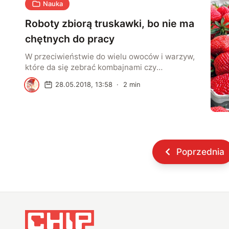
pochodzi z wyhodowanych w laboratorium
Nauka
mięśni szczura, które wbudowano w robota.
Roboty zbiorą truskawki, bo nie ma
chętnych do pracy
W przeciwieństwie do wielu owoców i warzyw,
które da się zebrać kombajnami czy
otrzęsarkami, truskawka ma znacznie większe
S
28.05.2018, 13:58
·
2
min
wymagania. Rolnicy mają coraz większy
problem ze znalezieniem pracowników
sezonowych gotowych do pracy w wysokich
temperaturach i niewygodnej pozycji.
Rozwiązaniem mogą okazać się roboty
opracowane przez trzy firmy.
Poprzednia