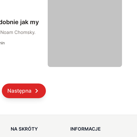
ozpoznawania
on.
obnie jak my
ta Noam Chomsky.
in
Następna
NA SKRÓTY
INFORMACJE