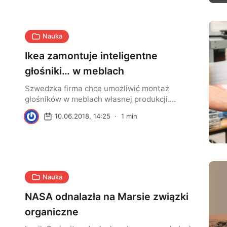
Oczywiście jak na Audi przystało, nie mogło
zabraknąć odpowiedniego wyposażenia
technologicznego. Auto samo wyjedzie z
garażu i zaparkuje. Dostosuje też ustawienia
Nauka
pod konkretnego kierowcę i poinformuje o
zdarzeniach na drodze.
Ikea zamontuje inteligentne
głośniki… w meblach
Szwedzka firma chce umożliwić montaż
głośników w meblach własnej produkcji.
Będzie to możliwe dzięki współpracy z firmą
J
10.06.2018, 14:25
·
1
min
Sonos zajmującą się produkcją
bezprzewodowych głośników.
Nauka
NASA odnalazła na Marsie związki
organiczne