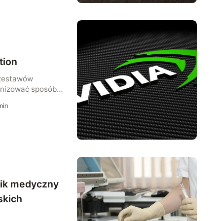
rców tego
one (kamień
onizować branżę
tion
 zestawów
onizować sposób,
w grach.
in
nik medyczny
skich