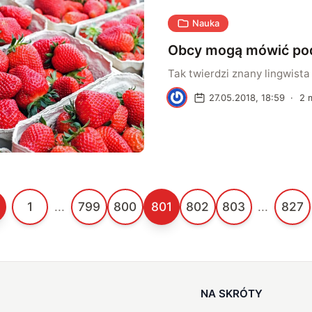
zaawansowanego systemu r
Nauka
obiektów o nazwie Rekogniti
Obcy mogą mówić pod
Tak twierdzi znany lingwis
M
27.05.2018, 18:59
·
2
m
1
...
799
800
801
802
803
...
827
NA SKRÓTY