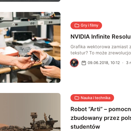
drukarkach 3D. Zdaniem twó
projektu, nazwanego Milest
milowy), może on zrewolucj
budowlaną.
Gry i filmy
NVIDIA Infinite Resolu
Grafika wektorowa zamiast
tekstur? To może zrewolucj
w jaki wyświetla się grafikę 
K
09.06.2018, 10:12
·
3
m
Nauka i technika
Robot “Arti” – pomoc
zbudowany przez pol
studentów