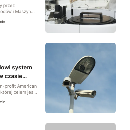
y przez
odów i Maszyn
chitektury
min
ógłby – zdaniem
ci rolę asystenta
użby zdrowia lub
y
dowi system
w czasie
n-profit American
 której celem jest
h gwarantowanych
min
 medialnie
my Amazon – z
łpraca ta ma
om federalnym i
 Amazon,