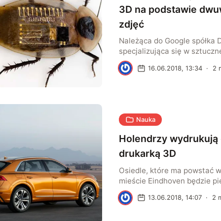
3D na podstawie dw
zdjęć
Należąca do Google spółka 
specjalizująca się w sztucznej
opracowała kolejne interesu
W
16.06.2018, 13:34
·
2
m
z tej dziedziny. Chodzi o szt
zdolną do wykreowania obie
podstawie ich dwuwymiarowy
Rozwiązanie nazywa się Gen
Network.
Nauka
Holendrzy wydrukują 
drukarką 3D
Osiedle, które ma powstać 
mieście Eindhoven będzie p
świecie, w którym wszystkie
W
13.06.2018, 14:07
·
2
m
mieszkalne nie będą wybud
tradycyjnymi metodami, lec