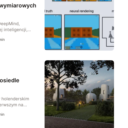
uwymiarowych
DeepMind,
 inteligencji,
jące rozwiązanie
in
uczną inteligencję
któw 3D na
ch reprezentacji.
erative Query
osiedle
w holenderskim
ierwszym na
 budynki
in
owane
z wydrukowane na