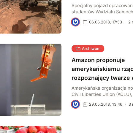
Specjalny pojazd opracowan
studentów Wydziału Samoch
Roboczych oraz Wydziału Ar
W
06.06.2018, 17:53
·
2
Politechniki Warszawskiej m
twórców – pełnić w przyszłoś
medycznego w placówkach sł
domowego pomocnika osob
Archiwum
niepełnosprawnej.
Amazon proponuje
amerykańskiemu rzą
rozpoznający twarze 
rzeczywistym
Amerykańska organizacja no
Civil Liberties Union (ACLU),
ochrona praw obywatelskic
W
29.05.2018, 13:46
·
3
przez konstytucję, nagłaśnia
współpracę giganta IT – fir
amerykańskim rządem. Wspó
polegać na oferowaniu służb
policji opracowanego przez