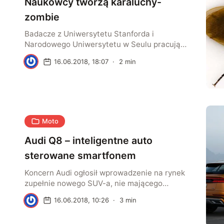
Naukowcy tworzą karaluchy-
zombie
Badacze z Uniwersytetu Stanforda i
Narodowego Uniwersytetu w Seulu pracują
nad sztucznym systemem sensorycznym
W
16.06.2018, 18:07
·
2
min
umożliwiającym coś w rodzaju sztucznego
odczuwania. Dzięki temu rozwiązaniu inwalida
wyposażony w protezę będzie mógł ją czuć. Z
drugiej strony roboty zarejestrują dotyk w
podobny sposób jak ludzie.
Moto
Audi Q8 – inteligentne auto
sterowane smartfonem
Koncern Audi ogłosił wprowadzenie na rynek
zupełnie nowego SUV-a, nie mającego
swojego odpowiednika we wcześniejszej
W
16.06.2018, 10:26
·
3
min
ofercie firmy w tej kategorii pojazdów. Audi Q8
łączy w nadwoziu cechy SUV-a i coupe.