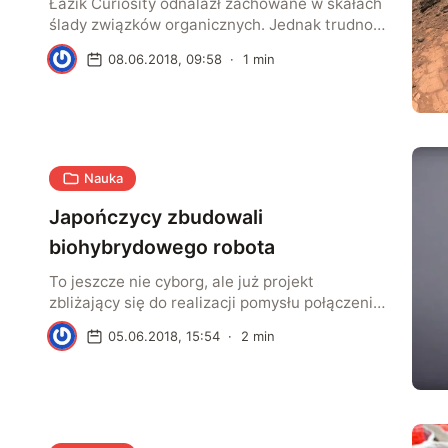
Łazik Curiosity odnalazł zachowane w skałach
ślady związków organicznych. Jednak trudno
stwierdzić, czy pochodzą od organizmów
J
08.06.2018, 09:58
·
1
min
żywych. Odkrycie sugeruje, że na Marsie
mogły istnieć warunku do rozwoju życia
podobnego do ziemskiego.
Nauka
Japończycy zbudowali
biohybrydowego robota
To jeszcze nie cyborg, ale już projekt
zbliżający się do realizacji pomysłu połączenia
robota z tkankami biologicznymi. Urządzenie
W
05.06.2018, 15:54
·
2
min
skonstruowane przez naukowców z
Uniwersytetu w Tokio to w zasadzie
robotyczne ramię, czy raczej palec (lub dwa
palce). Jednak innowacja polega na tym, że
siła zdolna do przenoszenia przedmiotów