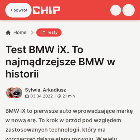
powrót
Home
Testy
Test BMW iX. To
najmądrzejsze BMW w
historii
Sylwia, Arkadiusz
S
A
03.04.2022
|
21
min
BMW iX to pierwsze auto wprowadzające markę
w nową erę. To krok w przód pod względem
zastosowanych technologii, który ma
wyznaczać dalsze etapy rozwoju. W wielu