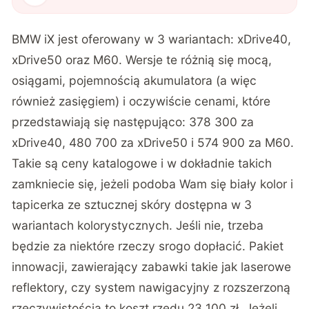
BMW iX jest oferowany w 3 wariantach: xDrive40,
xDrive50 oraz M60. Wersje te różnią się mocą,
osiągami, pojemnością akumulatora (a więc
również zasięgiem) i oczywiście cenami, które
przedstawiają się następująco: 378 300 za
xDrive40, 480 700 za xDrive50 i 574 900 za M60.
Takie są ceny katalogowe i w dokładnie takich
zamkniecie się, jeżeli podoba Wam się biały kolor i
tapicerka ze sztucznej skóry dostępna w 3
wariantach kolorystycznych. Jeśli nie, trzeba
będzie za niektóre rzeczy srogo dopłacić. Pakiet
innowacji, zawierający zabawki takie jak laserowe
reflektory, czy system nawigacyjny z rozszerzoną
rzeczywistością to koszt rzędu 23 100 zł. Jeżeli