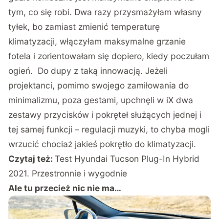
tym, co się robi. Dwa razy przysmażyłam własny
tyłek, bo zamiast zmienić temperaturę
klimatyzacji, włączyłam maksymalne grzanie
fotela i zorientowałam się dopiero, kiedy poczułam
ogień. Do dupy z taką innowacją. Jeżeli
projektanci, pomimo swojego zamiłowania do
minimalizmu, poza gestami, upchnęli w iX dwa
zestawy przycisków i pokręteł służących jednej i
tej samej funkcji – regulacji muzyki, to chyba mogli
wrzucić chociaż jakieś pokrętło do klimatyzacji.
Czytaj też:
Test Hyundai Tucson Plug-In Hybrid
2021. Przestronnie i wygodnie
Ale tu przecież nic nie ma…