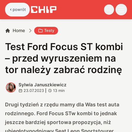
powrót
Home
Testy
Test Ford Focus ST kombi
– przed wyruszeniem na
tor należy zabrać rodzinę
Sylwia Januszkiewicz
S
23.07.2023
|
13
min
Drugi tydzień z rzędu mamy dla Was test auta
rodzinnego. Ford Focus STw kombi to jednak
jeszcze bardziej sportowa propozycja, niż
ubiegłotygodniowy Seat Leon Sportstourer.