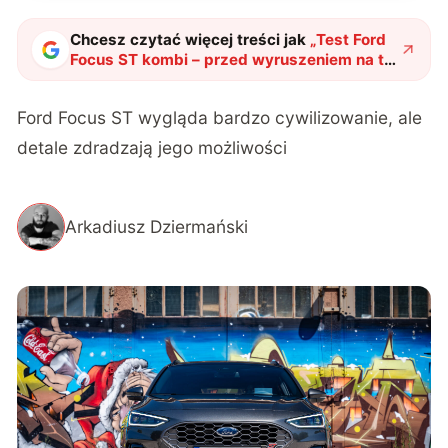
Chcesz czytać więcej treści jak
„
Test Ford
Focus ST kombi – przed wyruszeniem na tor
należy zabrać rodzinę
"
?
Ford Focus ST wygląda bardzo cywilizowanie, ale
detale zdradzają jego możliwości
Arkadiusz Dziermański