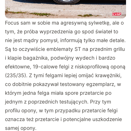
Focus sam w sobie ma agresywną sylwetkę, ale o
tym, że próba wyprzedzenia go spod świateł to
nie jest mądry pomysł, informują tylko małe detale.
Są to oczywiście emblematy ST na przednim grillu
i klapie bagażnika, podwójny wydech i bardzo
efektowne, 19-calowe felgi z niskoprofilową oponą
(235/35). Z tymi felgami lepiej omijać krawężniki,
co dobitnie pokazywał testowany egzemplarz, w
którym jedna felga miała spore przetarcie po
jednym z poprzednich testujących. Przy tym
profilu opony, w tym przypadku przetarcie felgi
oznacza też przetarcie i potencjalne uszkodzenie
samej opony.