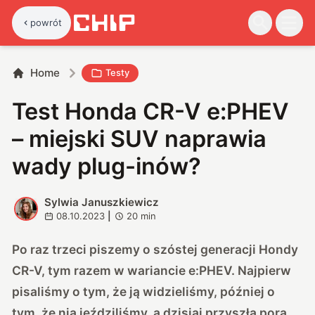
powrót
Home
Testy
Test Honda CR-V e:PHEV
– miejski SUV naprawia
wady plug-inów?
Sylwia Januszkiewicz
S
08.10.2023
|
20
min
Po raz trzeci piszemy o szóstej generacji Hondy
CR-V, tym razem w wariancie e:PHEV. Najpierw
pisaliśmy o tym, że ją widzieliśmy, później o
tym, że nią jeździliśmy, a dzisiaj przyszła pora