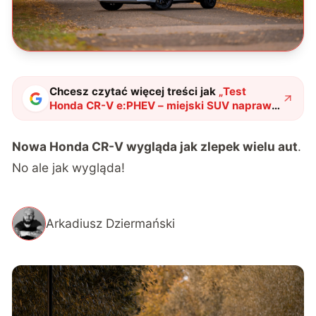
Chcesz czytać więcej treści jak
„
Test
Honda CR-V e:PHEV – miejski SUV naprawia
wady plug-inów?
"
?
Nowa Honda CR-V wygląda jak zlepek wielu aut
.
No ale jak wygląda!
Arkadiusz Dziermański