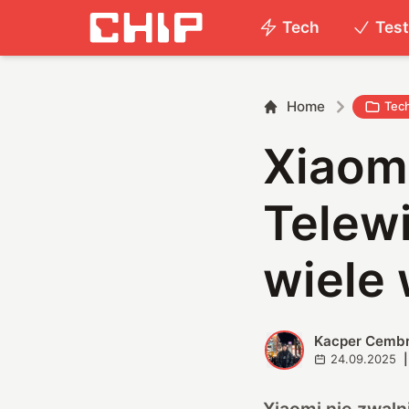
Tech
Tes
Home
Tec
Xiaom
Telewi
wiele 
Kacper Cemb
K
24.09.2025
|
Xiaomi nie zwal