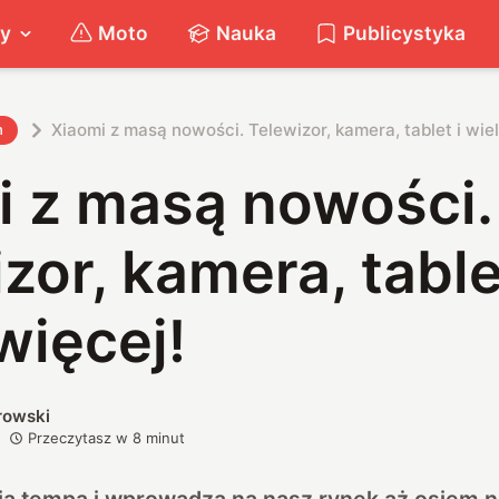
ty
Moto
Nauka
Publicystyka
Xiaomi z masą nowości. Telewizor, kamera, tablet i wiel
h
i z masą nowości.
zor, kamera, table
więcej!
rowski
Przeczytasz w
8
minut
nia tempa i wprowadza na nasz rynek aż osiem