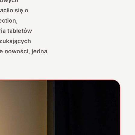
aciło się o
ection,
ia tabletów
szukających
e nowości, jedna