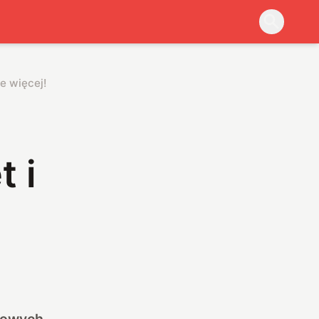
e więcej!
t i
 nowych