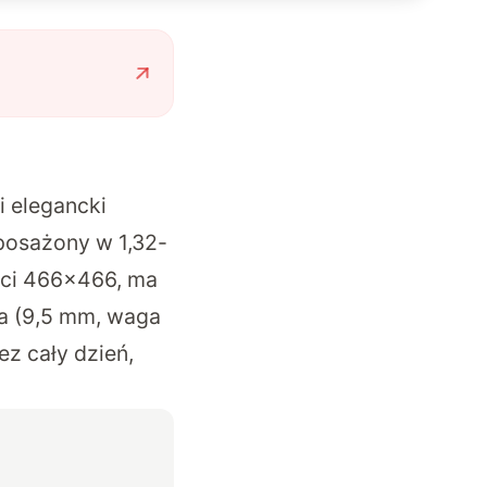
 elegancki
posażony w 1,32-
ści 466×466, ma
a (9,5 mm, waga
z cały dzień,