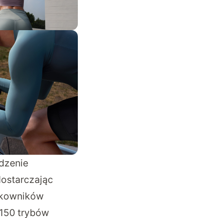
edzenie
dostarczając
tkowników
150 trybów