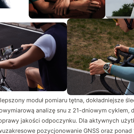
ulepszony moduł pomiaru tętna, dokładniejsze śl
lowymiarową analizę snu z 21-dniowym cyklem, 
prawy jakości odpoczynku. Dla aktywnych uży
uzakresowe pozycjonowanie GNSS oraz ponad 