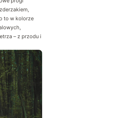
owe progi
 zderzakiem,
o to w kolorze
alowych,
trza – z przodu i