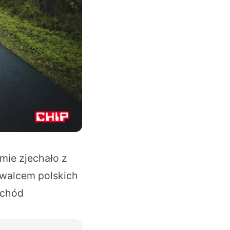
rmie zjechało z
ywalcem polskich
ochód