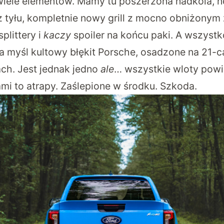
iele elementów. Mamy tu poszerzona nadkola, n
z tyłu, kompletnie nowy grill z mocno obniżonym
plittery i
kaczy
spoiler na końcu paki. A wszystk
myśl kultowy błękit Porsche, osadzone na 21-c
ch. Jest jednak jedno
ale
… wszystkie wloty powie
mi to atrapy. Zaślepione w środku. Szkoda.