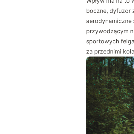
Wpływ ma na to w
boczne, dyfuzor 
aerodynamiczne s
przywodzącym na 
sportowych felga
za przednimi koła