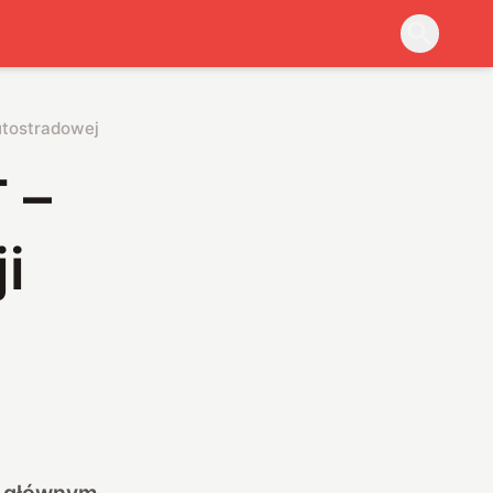
utostradowej
 –
i
o głównym