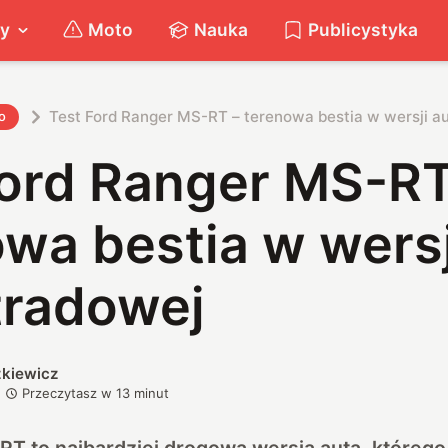
ty
Moto
Nauka
Publicystyka
Test Ford Ranger MS-RT – terenowa bestia w wersji a
o
Ford Ranger MS-RT
wa bestia w wersj
tradowej
zkiewicz
Przeczytasz w
13
minut
RT to najbardziej drogowa wersja auta, któreg