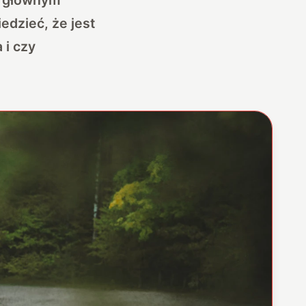
edzieć, że jest
 i czy