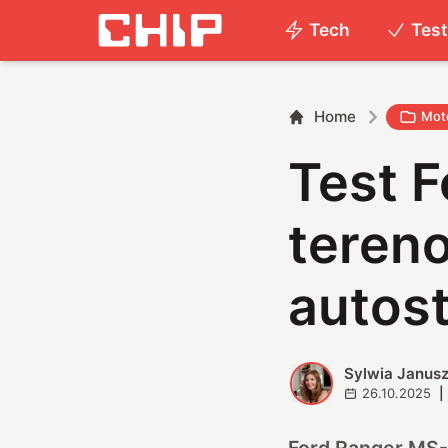
Tech
Tes
Home
Mot
Test 
tereno
autos
Sylwia Janus
S
26.10.2025
|
Ford Ranger MS-