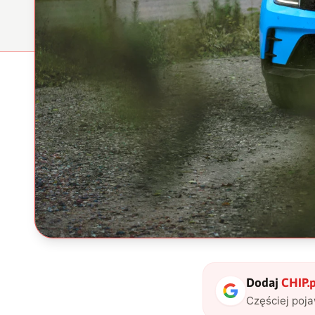
Dodaj
CHIP.p
Częściej poj