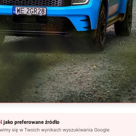
l
jako preferowane źródło
awimy się w Twoich wynikach wyszukiwania Google