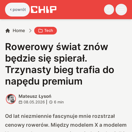
powrót
Home
Tech
Rowerowy świat znów
będzie się spierał.
Trzynasty bieg trafia do
napędu premium
Mateusz Łysoń
M
08.05.2026
|
6
min
Od lat niezmiennie fascynuje mnie rozstrzał
cenowy rowerów. Między modelem X a modelem