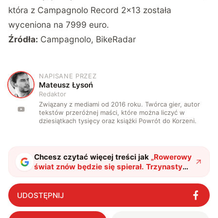
która z Campagnolo Record 2×13 została
wyceniona na 7999 euro.
Źródła:
Campagnolo
,
BikeRadar
NAPISANE PRZEZ
M
Mateusz Łysoń
Redaktor
Związany z mediami od 2016 roku. Twórca gier, autor
tekstów przeróżnej maści, które można liczyć w
dziesiątkach tysięcy oraz książki Powrót do Korzeni.
Chcesz czytać więcej treści jak
„
Rowerowy
świat znów będzie się spierał. Trzynasty
bieg trafia do napędu premium
"
?
UDOSTĘPNIJ