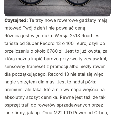
Czytaj też:
Te trzy nowe rowerowe gadżety mają
ratować Twój dzień i nie powalać ceną
Różnica jest więc duża. Wersja 2×13 Road jest
tańsza od Super Record 13 o 1601 euro, czyli po
przeliczeniu o około 6780 zł. Jest to już kwota, za
którą można kupić bardzo przyzwoity zestaw kół,
sensowny frameset z promocji albo niezły rower
dla początkującego. Record 13 nie stał się więc
nagle sprzętem dla mas. Jest to nadal półka
premium, ale taka, która nie wymaga wejścia na
absolutny szczyt cennika. Pewne jest też, że taki
osprzęt trafi do rowerów sprzedawanych przez
inne firmy, jak np. Orca M22 LTD Power od Orbea,