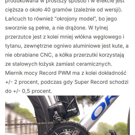
produkowana w prostszy sposób i w efekcie jest
cięższa o około 40 gramów (zależnie od wersji).
Łańcuch to również “okrojony model”, bo jego
sworznie są pełne, a nie drążone. W tylnej
przerzutce jest z kolei mniej włókna węglowego i
tytanu, zewnętrzne ogniwo aluminiowe jest kute, a
nie obrabiane CNC, a kółka przerzutki korzystają
ze stalowych łożysk zamiast ceramicznych.
Miernik mocy Record PWM ma z kolei dokładność
+/- 2 procent, podczas gdy Super Record schodzi
do +/- 0,5 procent.