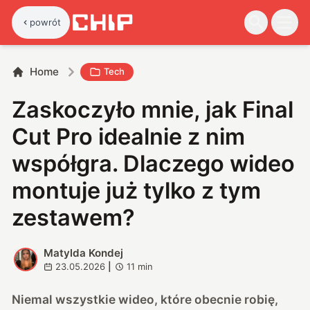
powrót
Home
Tech
Zaskoczyło mnie, jak Final
Cut Pro idealnie z nim
współgra. Dlaczego wideo
montuje już tylko z tym
zestawem?
Matylda Kondej
M
23.05.2026
|
11
min
Niemal wszystkie wideo, które obecnie robię,