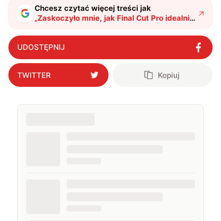
Chcesz czytać więcej treści jak
„
Zaskoczyło mnie, jak Final Cut Pro idealnie
z nim współgra. Dlaczego wideo montuje
już tylko z tym zestawem?
"
?
UDOSTĘPNIJ
TWITTER
Kopiuj