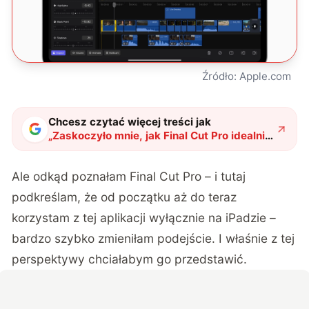
Źródło: Apple.com
Chcesz czytać więcej treści jak
„
Zaskoczyło mnie, jak Final Cut Pro idealnie
z nim współgra. Dlaczego wideo montuje
już tylko z tym zestawem?
"
?
Ale odkąd poznałam Final Cut Pro – i tutaj
podkreślam, że od początku aż do teraz
korzystam z tej aplikacji wyłącznie na iPadzie –
bardzo szybko zmieniłam podejście. I właśnie z tej
perspektywy chciałabym go przedstawić.