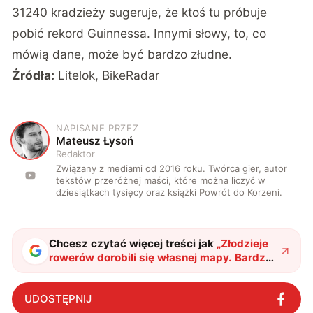
31240 kradzieży sugeruje, że ktoś tu próbuje
pobić rekord Guinnessa. Innymi słowy, to, co
mówią dane, może być bardzo złudne.
Źródła:
Litelok
,
BikeRadar
NAPISANE PRZEZ
M
Mateusz Łysoń
Redaktor
Związany z mediami od 2016 roku. Twórca gier, autor
tekstów przeróżnej maści, które można liczyć w
dziesiątkach tysięcy oraz książki Powrót do Korzeni.
Chcesz czytać więcej treści jak
„
Złodzieje
rowerów dorobili się własnej mapy. Bardzo
dobrze, bo sam padłem ich ofiarą
"
?
UDOSTĘPNIJ