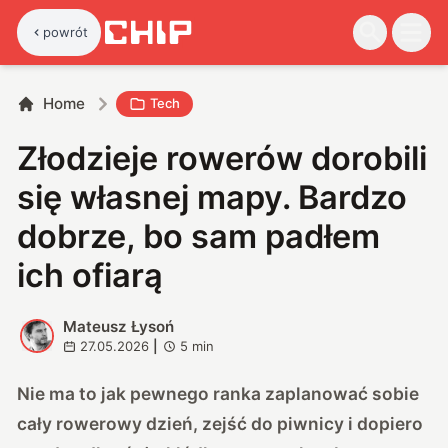
powrót
Home
Tech
Złodzieje rowerów dorobili
się własnej mapy. Bardzo
dobrze, bo sam padłem
ich ofiarą
Mateusz Łysoń
M
27.05.2026
|
5
min
Nie ma to jak pewnego ranka zaplanować sobie
cały rowerowy dzień, zejść do piwnicy i dopiero