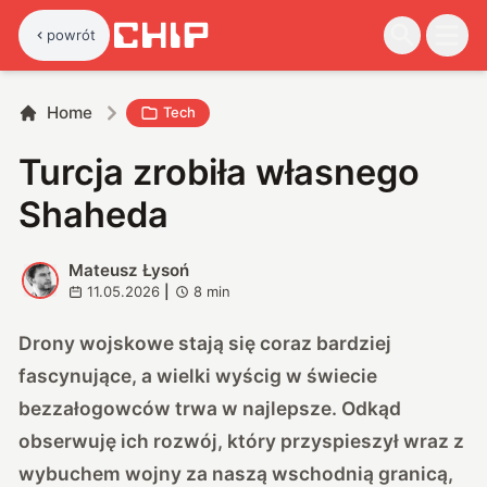
powrót
Home
Tech
Turcja zrobiła własnego
Shaheda
Mateusz Łysoń
M
11.05.2026
|
8
min
Drony wojskowe stają się coraz bardziej
fascynujące, a wielki wyścig w świecie
bezzałogowców trwa w najlepsze. Odkąd
obserwuję ich rozwój, który przyspieszył wraz z
wybuchem wojny za naszą wschodnią granicą,