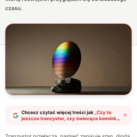
czasu.
Chcesz czytać więcej treści jak
„
Czy to
jeszcze tranzystor, czy świecąca komórka
nerwowa dla elektroniki?
"
?
Tranzystor przełącza, pamięć zapisuje stan, dioda