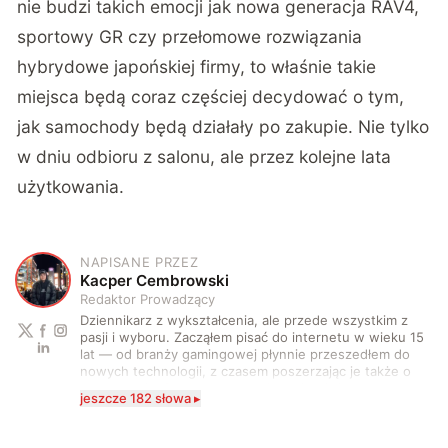
nie budzi takich emocji jak nowa generacja RAV4,
sportowy GR czy przełomowe rozwiązania
hybrydowe japońskiej firmy, to właśnie takie
miejsca będą coraz częściej decydować o tym,
jak samochody będą działały po zakupie. Nie tylko
w dniu odbioru z salonu, ale przez kolejne lata
użytkowania.
NAPISANE PRZEZ
K
Kacper Cembrowski
Redaktor Prowadzący
Dziennikarz z wykształcenia, ale przede wszystkim z
pasji i wyboru. Zacząłem pisać do internetu w wieku 15
lat — od branży gamingowej płynnie przeszedłem do
nowych technologii, z czasem poszerzając je także o
motoryzację. Po drodze zacząłem również coraz
jeszcze 182 słowa ▸
częściej stawać przed kamerą i za nią. Na co dzień
zajmuję się tworzeniem i rozwijaniem treści
technologicznych w wielu formach. Piszę artykuły,