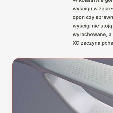
wyścigu w zakres
opon czy sprawno
wyścigi nie stoj
wyrachowane, a 
XC zaczyna pchać