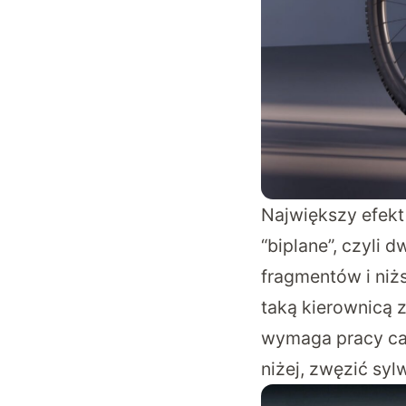
Największy efekt
“biplane”, czyli
fragmentów i niżs
taką kierownicą 
wymaga pracy cał
niżej, zwęzić sy