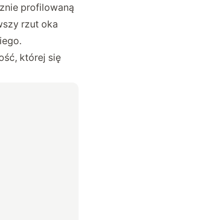
znie profilowaną
wszy rzut oka
iego.
ść, której się