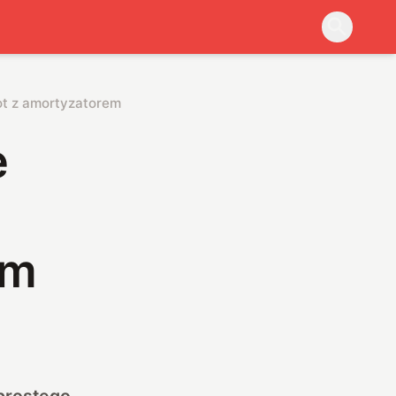
lot z amortyzatorem
e
em
 prostego