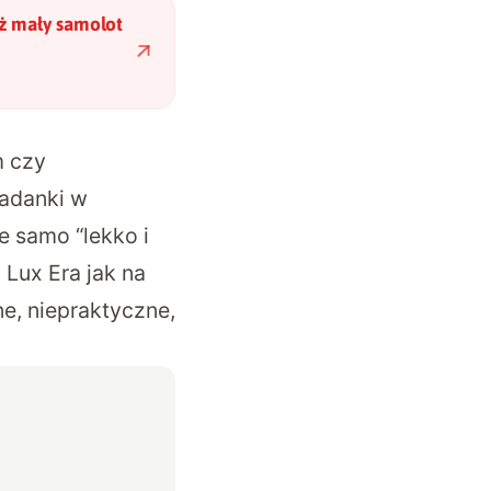
uż mały samolot
m czy
ładanki w
e samo “lekko i
Lux Era jak na
e, niepraktyczne,