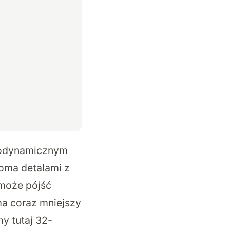
erodynamicznym
koma detalami z
 może pójść
ma coraz mniejszy
y tutaj 32-