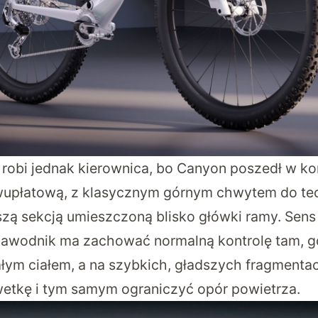
 robi jednak kierownica, bo Canyon poszedł w ko
 dwupłatową, z klasycznym górnym chwytem do t
zą sekcją umieszczoną blisko główki ramy. Sens j
zawodnik ma zachować normalną kontrolę tam, gd
ym ciałem, a na szybkich, gładszych fragmentac
lwetkę i tym samym ograniczyć opór powietrza.