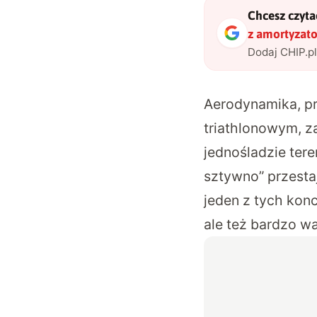
Chcesz czytać
z amortyzat
Dodaj CHIP.p
Aerodynamika, pr
triathlonowym, z
jednośladzie tere
sztywno” przesta
jeden z tych kon
ale też bardzo w