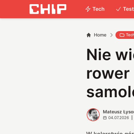
Tech
Tes
Home
Tec
Nie wi
rower 
samol
Mateusz Łyso
M
04.07.2026
|
W kolarstwie gór