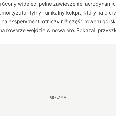
rócony widelec, pełne zawieszenie, aerodynamic
ortyzator tylny i unikalny kokpit, który na pier
ina eksperyment lotniczy niż część roweru górsk
na rowerze wejdzie w nową erę. Pokazali przyszło