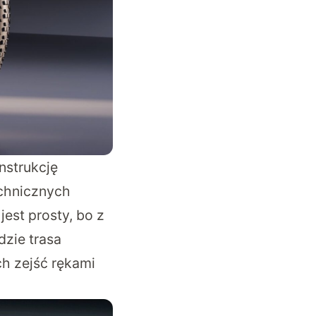
nstrukcję
echnicznych
est prosty, bo z
zie trasa
h zejść rękami