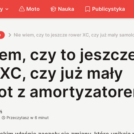
ty
Moto
Nauka
Publicystyka
Nie wiem, czy to jeszcze rower XC, czy już mały samo
h
em, czy to jeszcz
XC, czy już mały
ot z amortyzator
ń
Przeczytasz w
6
minut
skim właśnie zaczęły się zmiany, które unikają