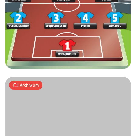
Bezpłatne
narzędzia
7
A
03.11.2009
|
min
Archiwum