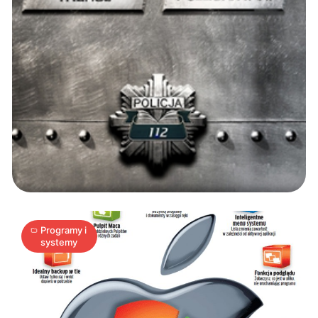
3
w
1:
Windows
+
16
Mac
A
29.10.2010
|
min
OS
X
Programy i
systemy
+
Linux