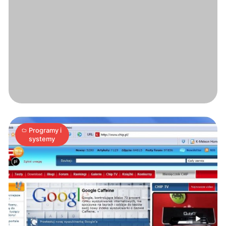
Każdy
pecet
dużo
szybszy
11
A
29.09.2009
|
min
Programy i
systemy