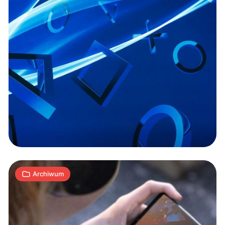
MWC:
Sony
prezentuje
smartfony
z
2
ekranami
A
25.02.2019
|
min
21:9
Archiwum