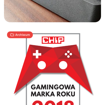
plebiscytu
Gamingowa
2
Marka
J
13.10.2018
|
min
Roku
Archiwum