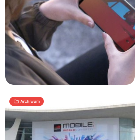
MWC
2019:
Huawei
Mate
X,
2
Nokia
S
23.02.2019
|
min
PureView
i
Archiwum
Sony
Xperia
XZ4