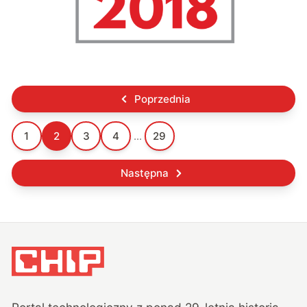
Poprzednia
1
2
3
4
...
29
Następna