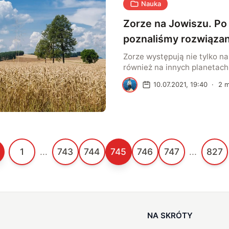
Nauka
między ilością energii pochł
Ziemię a ilością […]
Zorze na Jowiszu. Po
poznaliśmy rozwiązan
Zorze występują nie tylko na
również na innych planetach
Słonecznego, wliczając w to
A
10.07.2021, 19:40
·
2
m
Jowisza. Ten drugi jest wrę
królem jeśli chodzi o istnien
Na łamach Science Advance
potencjalne rozwiązanie licz
zagadki. Właśnie wtedy odk
pierwsze jowiszańskie zorze
1
...
743
744
745
746
747
...
827
udokumentowane na niewid
długościach fal, […]
NA SKRÓTY