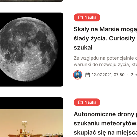
podwodne już w latach 90. u
Do sensacyjnych informacji d
Nauka
dziennikarze “South China Mo
anglojęzyczną gazetę wyda
Skały na Marsie mogą
Hongkongu. Zdobyli oni odt
[…]
ślady życia. Curiosity
szukał
Ze względu na potencjalnie
warunki do rozwoju życia, kt
milionami (a nawet miliardam
A
12.07.2021, 07:50
·
2
m
występowały na Marsie, nau
znalezienie tam dowodów na 
pozaziemskich organizmów.
niezastąpiony łazik Curiosit
Nauka
badań jest obecnie wyschnię
zwane kraterem Gale. To wł
Autonomiczne drony
istnieją warstwy gliny, która 
szukaniu meteorytów
skupiać się na miejsc