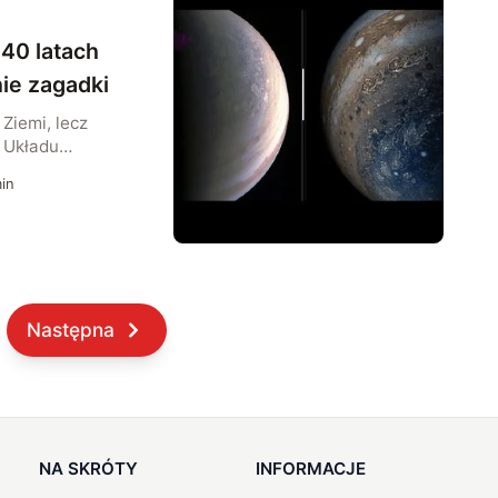
anianej przez
 40 latach
ie zagadki
 Ziemi, lecz
 Układu
 Marsa czy
in
cz prawdziwym
ie tego zjawiska.
s opisano
ącej około 40 lat
ryto bowiem
,
Następna
ocznych
NA SKRÓTY
INFORMACJE