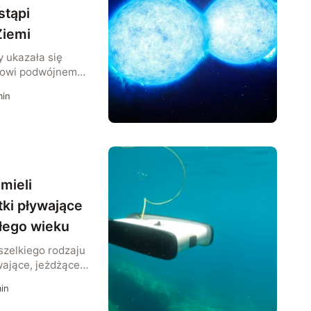
stąpi
Ziemi
 ukazała się
adowi podwójnemu
o 1500 lat
in
 się z białego
owarzysza.
 jest na tyle
nia materię
W pewnym
ie do tego
mieli
ki pływające
głego wieku
szelkiego rodzaju
ające, jeżdżące,
nich lat. Nic
in
 doniesienia
o testowało drony