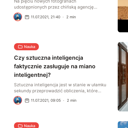
Na pięciu nowych fotografiach
udostępnionych przez chińską agencję
kosmiczną możemy zobaczyć krajobraz Marsa
A
11.07.2021, 21:40
·
2
min
oraz ślady pozostawione przez łazik Zhurong
podczas jego siedmiotygodniowej podróży po
Czerwonej Planecie. Pierwsze ze zdjęć
zostało wykonane 26 czerwca i ukazuje Marsa
z perspektywy równiny zwanej Utopia Planitia.
Nauka
Drugie ukazuje natomiast ślady opon łazika
oraz panele słoneczne i antenę wchodzące w
Czy sztuczna inteligencja
[…]
faktycznie zasługuje na miano
inteligentnej?
Sztuczna inteligencja jest w stanie w ułamku
sekundy przeprowadzić obliczenia, które
człowiekowi zajęłyby wiele dni. Nie posiada
A
11.07.2021, 09:05
·
2
min
jednak możliwości rozumowania
analogicznego, która jest charakterystyczna
dla ludzi. W praktyce oznacza to, że człowiek
potrafi znajdować rozwiązania problemów
Nauka
korzystając z ich związków ze znanymi mu