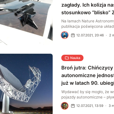
zagłady. Ich kolizja na
stosunkowo “blisko” 
Na łamach Nature Astronomy
publikacja poświęcona ukł
gwiazd, który jest oddalony 
A
12.07.2021, 20:46
·
2
m
świetlnych. HD265435 składa
karła oraz jego binarnego t
Odległość dzieląca te obiekty
mała, że biały karzeł pochła
Nauka
tworzącą drugą z gwiazd. 
momencie jego masa wzrośn
Broń jutra: Chińczycy 
stopnia, by […]
autonomiczne jednost
już w latach 90. ubie
Wydawać by się mogło, że w
pojazdy autonomiczne – pływ
latające – to wynalazek ostat
A
12.07.2021, 13:59
·
3
m
bardziej mylnego. Najnowsze
sugerują, że chińskie wojsk