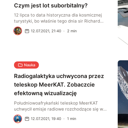
Czym jest lot suborbitalny?
12 lipca to data historyczna dla kosmicznej
turystyki, bo właśnie tego dnia sir Richard
Branson stał się pierwszym milionerem, który
A
12.07.2021, 21:40
·
2
min
opuścił ziemską atmosferę. Nie poleciał w
kosmos, a odbył tzw. lot suborbitalny. Co to
takiego? Lot suborbitalny to termin, który w
kolejnych tygodniach i miesiącach może
przewijać się przez media. A to dlatego, że
rozpoczyna […]
Nauka
Radiogalaktyka uchwycona przez
teleskop MeerKAT. Zobaczcie
efektowną wizualizację
Południowoafrykański teleskop MeerKAT
uchwycił emisje radiowe rozchodzące się w
przestrzeni kosmicznej. Na ich podstawie
A
12.07.2021, 19:40
·
1
min
astronomowie stworzyli obrazy ukazujące
radiogalaktykę IC 4296. Dokładniej rzecz