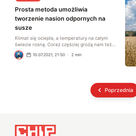
zagadnieniami. Claire Stevenson początkowo
Prosta metoda umożliwia
zajmowała się zagadnieniem myślenia
analogicznego u dzieci, jednak […]
tworzenie nasion odpornych na
susze
Klimat się ociepla, a temperatury na całym
świecie rosną. Coraz częściej grożą nam też
susze, które są szczególnie groźne dla upraw.
A
10.07.2021, 21:50
·
2
min
Na wszystko jest jednak sposób. Nie inaczej
jest w tym przypadku, ponieważ naukowcy z
MIT korzystają ze stosunkowo prostej metody
do “zaprojektowania” idealnych nasion. Dzięki
nim można uzyskać rośliny odporne na
niekorzystne warunki pogodowe, […]
Poprzednia