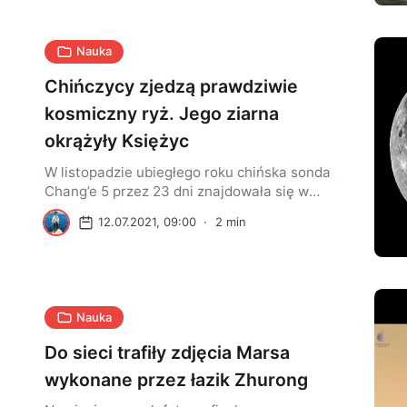
biorąc, wspomniane sygnały pochodzą z
centralnej czarnej dziury. Powstają, kiedy do
Nauka
wnętrza tego masywnego obiektu wpada
materia, co prowadzi do powstawania
Chińczycy zjedzą prawdziwie
wysokoenergetycznych dżetów
wystrzeliwujących po przeciwnych stronach
kosmiczny ryż. Jego ziarna
galaktyki. Czytaj też: Kosmiczny Teleskop […]
okrążyły Księżyc
W listopadzie ubiegłego roku chińska sonda
Chang’e 5 przez 23 dni znajdowała się w
przestrzeni kosmicznej, okrążając naszego
A
12.07.2021, 09:00
·
2
min
naturalnego satelitę. Na jej pokładzie znalazł
się wtedy ryż, który wkrótce dostarczy
pierwszych plonów. Łącznie naukowcom z
South China Agricultural University udało się
wyhodować 2000 roślin, które obecnie mają
Nauka
około centymetra długości. Najlepsze nasiona
będą pielęgnowane w […]
Do sieci trafiły zdjęcia Marsa
wykonane przez łazik Zhurong