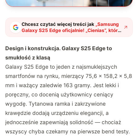
Chcesz czytać więcej treści jak
„
Samsung
Galaxy S25 Edge oficjalnie! „Cienias”, który
zrewolucjonizuje rynek smartfonów?
"
?
Design i konstrukcja. Galaxy S25 Edge to
smukłość z klasą
Galaxy S25 Edge to jeden z najsmuklejszych
smartfonów na rynku, mierzący 75,6 × 158,2 × 5,8
mm i ważący zaledwie 163 gramy. Jest lekki i
poręczny, co docenią użytkownicy ceniący
wygodę. Tytanowa ramka i zakrzywione
krawędzie dodają urządzeniu elegancji, a
jednocześnie zapewniają solidność — chociaż
wszyscy chyba czekamy na pierwsze bend testy.