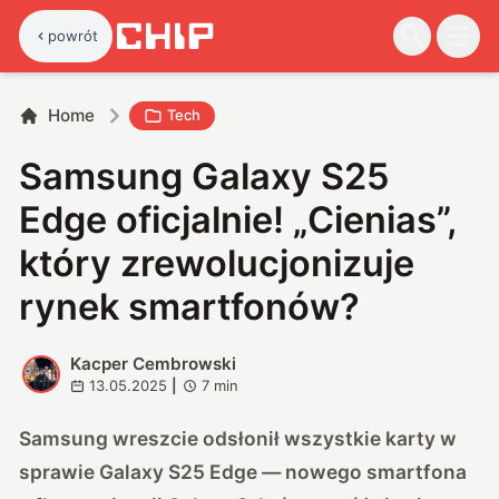
powrót
Home
Tech
Samsung Galaxy S25
Edge oficjalnie! „Cienias”,
który zrewolucjonizuje
rynek smartfonów?
Kacper Cembrowski
K
13.05.2025
|
7
min
Samsung wreszcie odsłonił wszystkie karty w
sprawie Galaxy S25 Edge — nowego smartfona