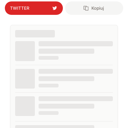
procesach sprzedażowych oraz projektowych
TWITTER
Kopiuj
związanych z mediami i content marketingiem. Od
2020 roku prowadzę również własny podcast. Praca z
mikrofonem i kamerą jest dla mnie naturalnym
przedłużeniem dziennikarstwa — pozwala opowiadać
o świecie nowych technologii, motoryzacji i
współczesnej kultury w bardziej bezpośredni sposób.
Fascynuje mnie technologia w każdej postaci —
szczególnie ta nowoczesna, choć retro sprzęty mają w
moim sercu specjalne miejsce (transparentne
obudowy zawsze wygrywają). Uwielbiam japońską
(pop)kulturę, katalońską piłkę nożną, sprzęty z
Cupertino, samochody elektryczne (i najlepiej ze stali
nierdzewnej), minimalistyczny design, dystopijny
streetwear i anti-fashion, a muzyka towarzyszy mi całą
dobę. Najlepiej czuję się w studiu nagraniowym, na
planie wideo albo w samolocie.