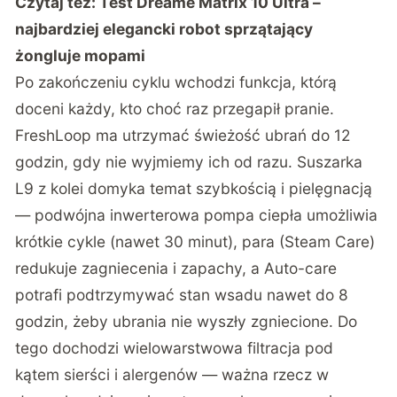
Czytaj też:
Test Dreame Matrix 10 Ultra –
najbardziej elegancki robot sprzątający
żongluje mopami
Po zakończeniu cyklu wchodzi funkcja, którą
doceni każdy, kto choć raz przegapił pranie.
FreshLoop ma utrzymać świeżość ubrań do 12
godzin, gdy nie wyjmiemy ich od razu. Suszarka
L9 z kolei domyka temat szybkością i pielęgnacją
— podwójna inwerterowa pompa ciepła umożliwia
krótkie cykle (nawet 30 minut), para (Steam Care)
redukuje zagniecenia i zapachy, a Auto-care
potrafi podtrzymywać stan wsadu nawet do 8
godzin, żeby ubrania nie wyszły zgniecione. Do
tego dochodzi wielowarstwowa filtracja pod
kątem sierści i alergenów — ważna rzecz w