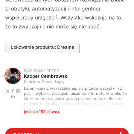
z robotyki, automatyzacji i inteligentnej
współpracy urządzeń. Wszystko wskazuje na to,
że to zwyczajnie nie może się nie udać.
Lokowanie produktu
: Dreame
NAPISANE PRZEZ
K
Kacper Cembrowski
Redaktor Prowadzący
Dziennikarz z wykształcenia, ale przede wszystkim z
pasji i wyboru. Zacząłem pisać do internetu w wieku 15
lat — od branży gamingowej płynnie przeszedłem do
nowych technologii, z czasem poszerzając je także o
motoryzację. Po drodze zacząłem również coraz
jeszcze 182 słowa ▸
częściej stawać przed kamerą i za nią. Na co dzień
zajmuję się tworzeniem i rozwijaniem treści
technologicznych w wielu formach. Piszę artykuły,
recenzje, felietony i scenariusze, nagrywam oraz
montuję materiały wideo, prowadzę wywiady i realizuję