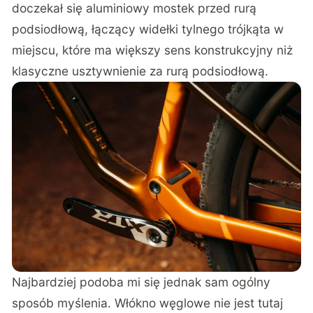
doczekał się aluminiowy mostek przed rurą
podsiodłową, łączący widełki tylnego trójkąta w
miejscu, które ma większy sens konstrukcyjny niż
klasyczne usztywnienie za rurą podsiodłową.
Najbardziej podoba mi się jednak sam ogólny
sposób myślenia. Włókno węglowe nie jest tutaj