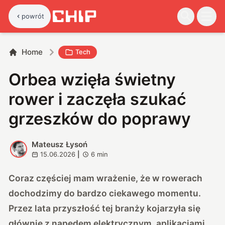
powrót
Home
Tech
Orbea wzięła świetny
rower i zaczęła szukać
grzeszków do poprawy
Mateusz Łysoń
M
15.06.2026
|
6
min
Coraz częściej mam wrażenie, że w rowerach
dochodzimy do bardzo ciekawego momentu.
Przez lata przyszłość tej branży kojarzyła się
głównie z napędem elektrycznym, aplikacjami,