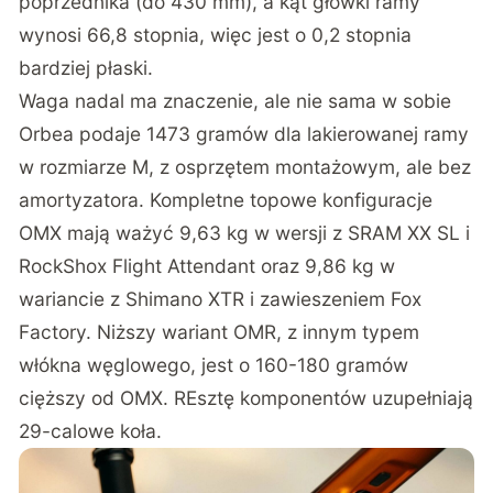
poprzednika (do 430 mm), a kąt główki ramy
wynosi 66,8 stopnia, więc jest o 0,2 stopnia
bardziej płaski.
Waga nadal ma znaczenie, ale nie sama w sobie
Orbea podaje 1473 gramów dla lakierowanej ramy
w rozmiarze M, z osprzętem montażowym, ale bez
amortyzatora. Kompletne topowe konfiguracje
OMX mają ważyć 9,63 kg w wersji z SRAM XX SL i
RockShox Flight Attendant oraz 9,86 kg w
wariancie z Shimano XTR i zawieszeniem Fox
Factory. Niższy wariant OMR, z innym typem
włókna węglowego, jest o 160-180 gramów
cięższy od OMX. REsztę komponentów uzupełniają
29-calowe koła.