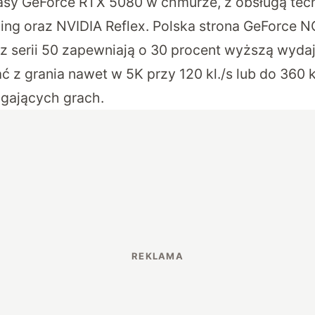
asy GeForce RTX 5080 w chmurze, z obsługą tech
cing oraz NVIDIA Reflex. Polska strona GeForce 
z serii 50 zapewniają o 30 procent wyższą wydaj
 z grania nawet w 5K przy 120 kl./s lub do 360 
gających grach.