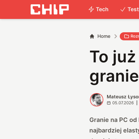
Tech
Tes
Home
Roz
To już
grani
Mateusz Łyso
M
05.07.2026
|
Granie na PC od 
najbardziej elast