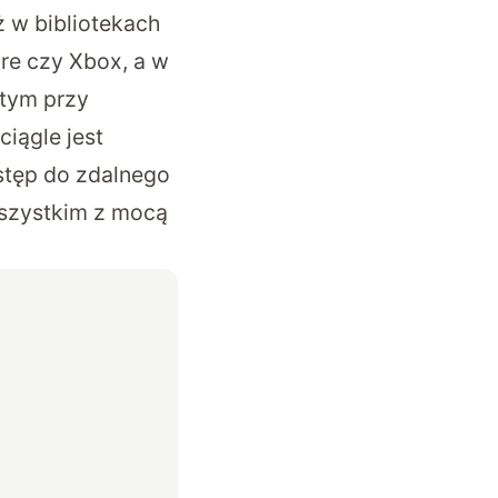
ż w bibliotekach
re czy Xbox, a w
 tym przy
ciągle jest
ostęp do zdalnego
 wszystkim z mocą