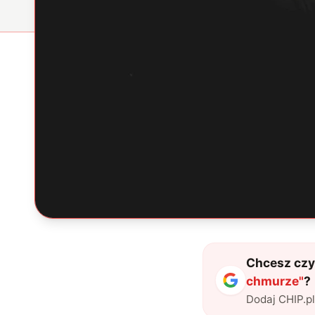
Chcesz czyt
chmurze
"
?
Dodaj CHIP.p