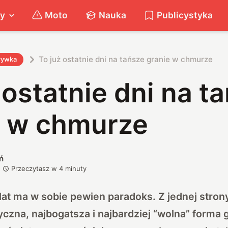
ty
Moto
Nauka
Publicystyka
To już ostatnie dni na tańsze granie w chmurze
rywka
 ostatnie dni na t
e w chmurze
ń
Przeczytasz w
4
minuty
lat ma w sobie pewien paradoks. Z jednej strony
yczna, najbogatsza i najbardziej “wolna” forma g