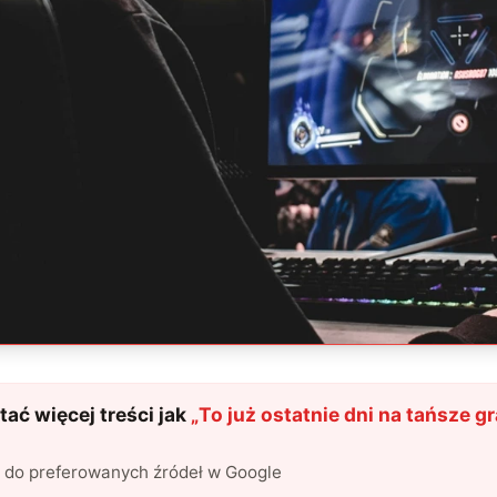
ać więcej treści jak
„
To już ostatnie dni na tańsze g
l do preferowanych źródeł w Google