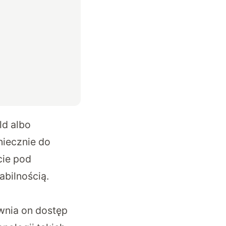
ld albo
niecznie do
cie pod
abilnością.
wnia on dostęp