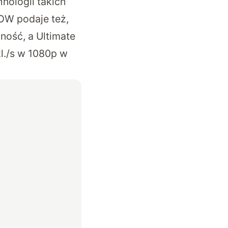
nologii takich
NOW podaje też,
ność, a Ultimate
kl./s w 1080p w