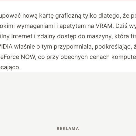
upować nową kartę graficzną tylko dlatego, że po
sokimi wymaganiami i apetytem na VRAM. Dziś w
ilny Internet i zdalny dostęp do maszyny, która fi
VIDIA właśnie o tym przypomniała, podkreślając, ż
 GeForce NOW, co przy obecnych cenach komput
cająco.