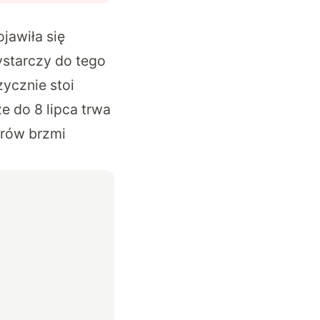
jawiła się
ystarczy do tego
zycznie stoi
e do 8 lipca trwa
erów brzmi