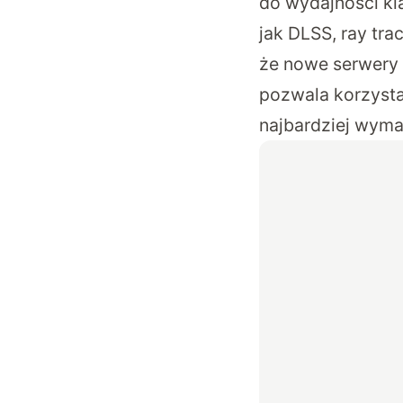
do wydajności kl
jak DLSS, ray tra
że nowe serwery 
pozwala korzystać
najbardziej wyma