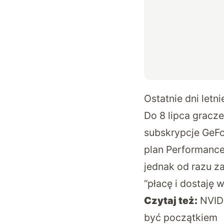
Ostatnie dni let
Do 8 lipca gracz
subskrypcje GeFo
plan Performance 
jednak od razu z
“płacę i dostaję 
Czytaj też:
NVID
być początkiem