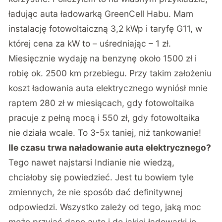
ładując auta ładowarką GreenCell Habu. Mam
instalację fotowoltaiczną 3,2 kWp i taryfę G11, w
której cena za kW to – uśredniając – 1 zł.
Miesięcznie wydaję na benzynę około 1500 zł i
robię ok. 2500 km przebiegu. Przy takim założeniu
koszt ładowania auta elektrycznego wyniósł mnie
raptem 280 zł w miesiącach, gdy fotowoltaika
pracuje z pełną mocą i 550 zł, gdy fotowoltaika
nie działa wcale. To 3-5x taniej, niż tankowanie!
Ile czasu trwa naładowanie auta elektrycznego?
Tego nawet najstarsi Indianie nie wiedzą,
chciałoby się powiedzieć. Jest tu bowiem tyle
zmiennych, że nie sposób dać definitywnej
odpowiedzi. Wszystko zależy od tego, jaką moc
może przyjąć dane auto i do jakiej ładowarki je